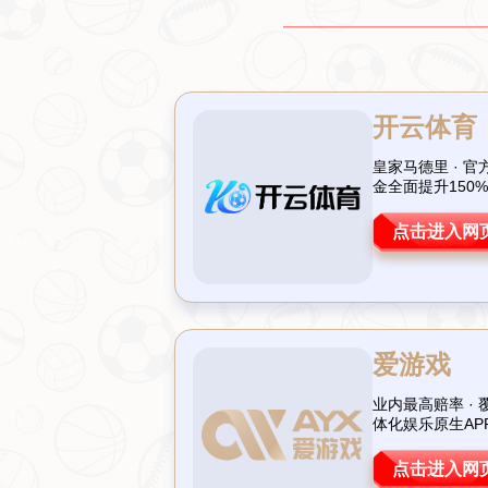
首页
亚特兰大与勒沃库森90分钟内拉锯战或难决胜
类别