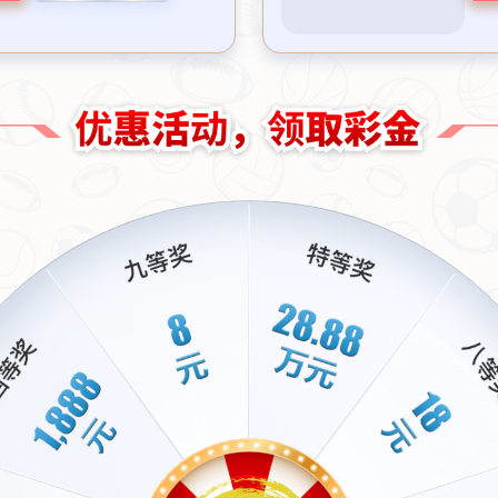
战术角度分析
在这场比赛中，亚特兰大的战术安排展示了其强大的进攻能力
通过中场的控制来创造更多的进攻机会。主教练戈森斯强
战术安排在比赛初期取得了不错的效果，让亚特兰大在控
相对而言，勒沃库森则选择了更为稳健的4-3-3阵型，他
好的球员默契和战术执行力，勒沃库森在防守端表现得相
够迅速回防。这种紧凑的防守体系一度让亚特兰大的得分