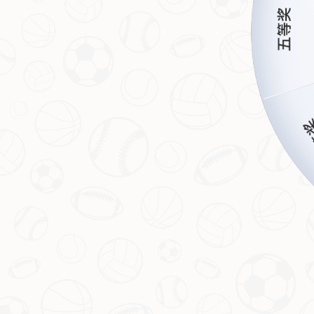
卡萨诺：琼托利应引咎辞
职，莫塔选择成争议焦点
2026-08-
07T00:09:59+08:00
科曼表态未来：愿长期效
力拜仁慕尼黑
2026-08-
06T00:10:00+08:00
【现场】亚伯拉罕三度闪
耀德比，绝非仅是奇兵
2026-08-