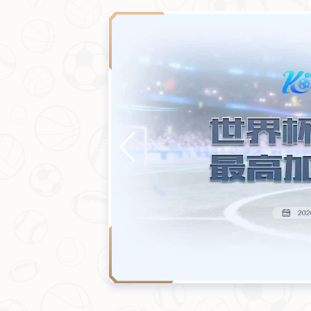
18721249279
admin@stream-ayxsports.com
首页
亚
特
兰
大
与
勒
胜
未
来
加
时
会