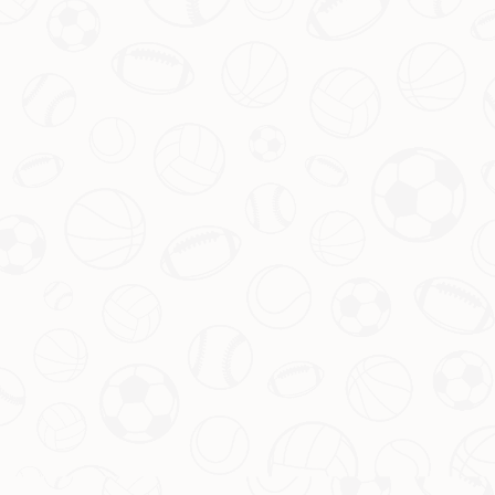
的使命
赵心童17-8大比分领先！斯诺克世锦赛
决赛10个赛点，凌晨2点迎终极对决！