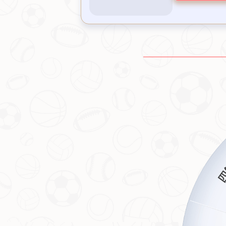
健康保险
汽车保险
房屋保险
人寿保险
旅行保险
商业保险
最新文章