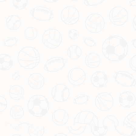
最新文章
【现场】亚伯拉罕三度闪
耀德比，绝非仅是奇兵
2026-08-
06T00:09:59+08:00
内维斯：恩里克指导防守
问题，助力欧冠征程
2026-08-
06T00:09:59+08:00
英超挑战成功，巴黎再战
欧冠决赛——法甲之光
2026-08-
05T00:09:59+08:00