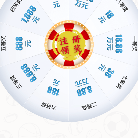
逝，但这并没有减弱他追逐更多荣誉的决心。他希望能以世
界杯冠军作为他职业生涯的终点，将所有荣耀汇聚于此，完
美收官。这一前景提示着他对足球的热爱和对国家队的忠
诚。
退役对C罗的个人影响
谈及退役，C罗可能面临着多重复杂情绪的交织。虽然职业
生涯的结束意味着他将告别足球场，但与此同时，他也将走
向人生新的阶段，享受与家人和朋友的时光，专注于自己对
其他事业的追求。这是否意味着他将把体育生涯的精彩延续
到别的领域，成为他在退役后受到广泛关注的话题之一。
另外，C罗在退役前对自己职业生涯的反思也大大提升了球
迷们对他的理解，在许多球迷看来，C罗的一生中不乏荣耀
和辉煌，他在坚持与自我挑战中取得的成就，成为许多人心
中的榜样。因此，退役不仅意味着一名球员的结束，也可看
作是一个传奇的归宿。