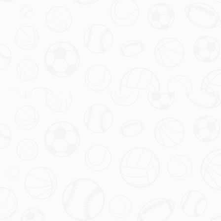
订阅新闻通讯
随时了解我们的最新动态！订阅我们的时事通讯即可收到独
家内容和特别优惠。
订阅我们的服务