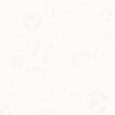
对足球界的影响
C罗的退役无疑会给整个足球界带来巨大冲击。他作为当代
最具影响力的足球运动员之一，个人风格与成就影响着无数
年轻球员的成长。而他的退役不仅是对个人职业生涯的总
结，也将会在一定程度上改变球迷对足球及其未来的期待。
此外，C罗的退役可能引发一场关于新生代球员崛起的讨
论。在他身边的梅西、内马尔等球星也处于职业生涯的晚
期，足球界的未来将归属于谁，这成了一个悬而未决的问