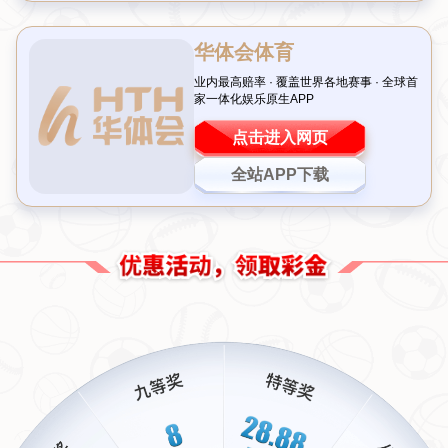
C罗在国家队的表现同样不可小觑。他带领葡萄牙队赢得了
2016年欧洲杯和2019年欧洲国家联赛的冠军。特别是
2016年欧洲杯，C罗的奋斗精神和领导能力为球队注入了无
穷的动力，成为后辈球员学习的榜样。这些成功使他成为了
葡萄牙足球的象征，深受国人爱戴。
在职业生涯末期谈论退役，C罗显然感受到了时间的无情流