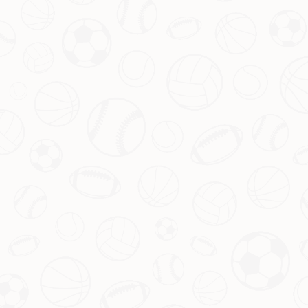
推荐新闻
国家德比再燃战火！皇马挑战巴萨，安切洛蒂能否
挽回颜面完美谢幕？
畅饮胜利，致敬过往——凯恩职业生涯首冠记
[流言板]Gemini喜迎新生，分享宝宝小手照并报平
安
回顾全球足球盛事精彩瞬间与感人故事
巴西世界杯球队实力榜
足总杯与联赛杯孰重孰轻：足总杯历史悠久且影响
力更大