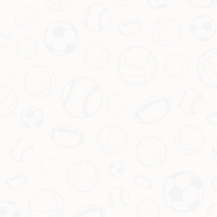
中，根据场上局势的变化迅速调整阵型和策略，使球队能够
更好地应对对方的战术安排。这种高水平的战术灵活性，保
障了喀麦隆在诸多场合都能保持竞争优势，取得积极的战
果。
过去成就与未来展望
喀麦隆国家队在国际舞台上拥有辉煌的历史，多次在非洲杯
和世界杯中取得优异成绩。作为非洲足球强国，喀麦隆队在
世界范围内一直享有盛誉。在历史上，这支球队培养了众多
优秀球员，他们在各大联赛中发光发热，为国家队争光。
展望未来，喀麦隆国家队有很大的潜力。随着年轻球员的逐
渐成长和核心球员的持续发挥，球队将有望在即将到来的大
赛中争取佳绩。教练团队也在努力通过科学的训练和战术安
排来提高球队综合实力，为球队走向更高的舞台做好各方面
的准备。
最终，喀麦隆国家队的目标是重返世界顶级舞台，并在未来