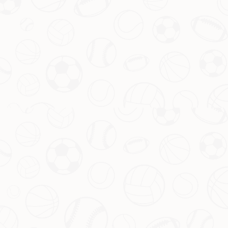
除了前锋，年轻后卫的表现也令人瞩目。他们在防守方面的
冷静判断和出色对抗能力，为喀麦隆的后防线增添了稳固
性。在面对比自己经验丰富的对手时，这些年轻后卫面临挑
战，但在不断的磨练中，他们逐渐成长为球队的重要一员。
在中场方面，年轻球员的创造力和节奏掌控能力，对球队的
进攻也是一大助力。通过更为灵活的跑位和及时的传球，这
些年轻球员能够有效打破对方的防线。在一次亚洲巡回赛
中，某中场球员助攻频频，帮助球队在他的带动下频频制造