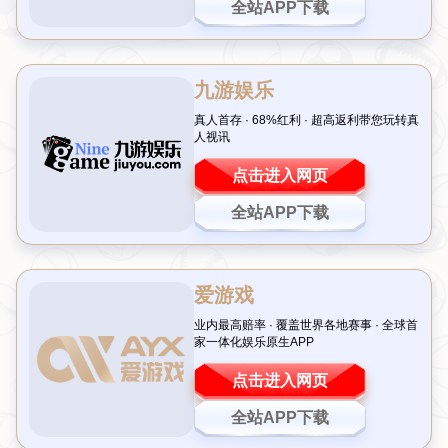
本篇文章将深入分析喀麦隆国家足球队的最新球员名单及其
表现亮点。从四个方面进行探讨，包括核心球员的表现、年
轻球员的崛起、战术体系的变化以及球队过去的成就与未来
展望。首先，核心球员作为球队的支柱，他们的经验和实力
对球队整体表现至关重要。接着，年轻球员的涌现为球队注
入了新鲜活力，如何在比赛中逐渐站稳脚跟是他们面临的挑
战。然后，随着战术的不断演变，球队如何适应和调整以应
对国际比赛的强度成为关键。最后，回顾球队的历史成就以
及未来的发展潜力，勾勒出喀麦隆国家队在世界足球舞台上
的地位。通过对这些方面的关注，本文旨在为读者提供一个
全面的理解。
核心球员的亮点
在喀麦隆国家足球队中，核心球员的表现不仅影响着球队的
战术执行，更是球队的精神象征。其中，包括队长和几位经
验丰富的球员，他们在关键比赛中展现出的领导能力和比赛
智慧，让球队在多次激烈较量中逆转颓势。例如，队长在防
线上拥有极强的统筹能力与预判，使得球队的防守线在压力