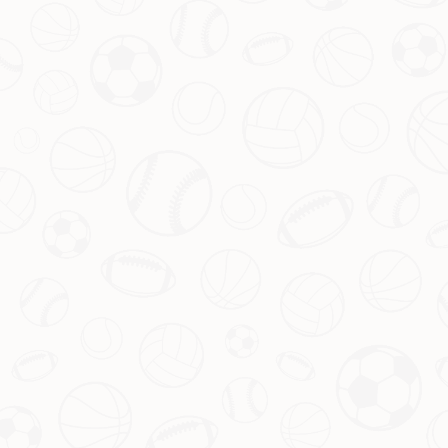
未来，喀麦隆国家队将面临更为复杂的挑战与竞争，然而，
在球员阵容的不断丰富和教练团队的辛勤耕耘下，他们必将
在国际舞台上展现出持续的竞争力。通过对球队各个方面的
努力，期待喀麦隆能够重返巅峰，赢得更多的尊重与认可。