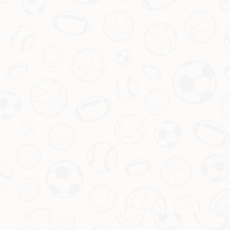
房屋保险
人寿保险
旅行保险
商业保险
最新文章
新华社：赵心童世锦赛夺
冠，书写中国斯诺克新篇
章
2026-08-
10T00:09:59+08:00