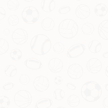
4-3！世俱杯惊险过关，
多特艰难击败南非强队迎
来开门红
2026-08-
09T00:10:00+08:00
[流言板]特雷-杨：追梦投
篮神准，堪比库里！
2026-08-
08T00:09:59+08:00
推荐新闻
图片报：拜仁今夏与维尔茨达成个人转会共识