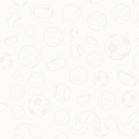
订阅新闻通讯
随时了解我们的最新动态！订阅我们的时事通讯即可收到独
家内容和特别优惠。
订阅我们的服务