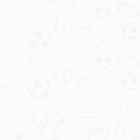
凯恩首夺德甲冠军！《最佳球会》五一狂欢福利不
停歇
张本美和救球失手摔倒，队友冷漠离去，日本混双
内讧再引争议？
【现场】亚伯拉罕三度闪耀德比，绝非仅是奇兵
巴黎对阵阿森纳上半场跑动数据：杜埃6.26公里领
跑，厄德紧随
体彩创新推出世界杯“家庭竞猜挑战榜”，提升互动
乐趣