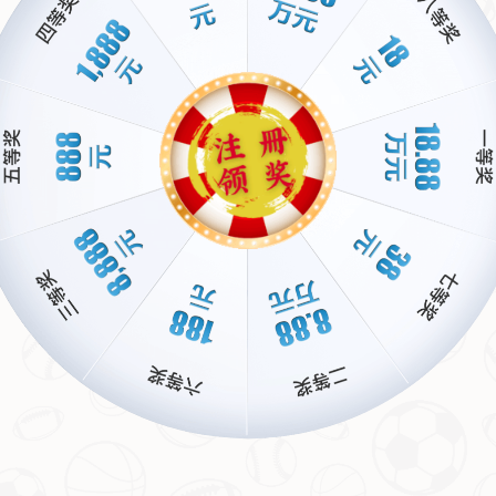
年轻球员的崛起
喀麦隆国家队在近期的选拔中愈加注重年轻球员的引进，这
些年轻天才不仅给球队带来了新的活力，也为未来的发展奠
定了基础。年轻球员的技术特点与拼搏精神，使得他们快速
适应了国家队的环境。例如，某名年轻前锋在最近的比赛中
首次亮相便攻入一球，显示出极高的成长潜力。