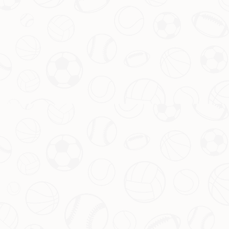
类别
健康保险
汽车保险
房屋保险
人寿保险
旅行保险