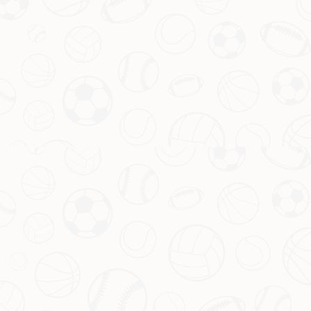
预计双方在战术博弈中会有精彩表现，尤其是拜仁如何利用
自己的进攻力量压制勒沃库森的防守，将是比赛的关键。同
时，勒沃库森如果能针对性制定有效对策，或许能将胜负悬
念保持到最后一刻。
关键球员状态
谈到比赛的结果，关键球员的状态将直接影响比赛走向。拜
仁慕尼黑的核心球员无疑是他们的攻击手，这些球员不仅能
在场上为球队制造机会，还能自己破门得分。在比赛中，如
果这些球员能够保持良好状态，拜仁的得分概率将大大提
升。
另一方面，勒沃库森的关键球员也不容忽视。尽管球队整体
实力稍逊一筹，但只要关键球员在比赛中发挥出色，依然有
可能撼动拜仁的防线。此外，勒沃库森在比赛中能否高效利
用反击机会，也是赢得比赛的重要因素。