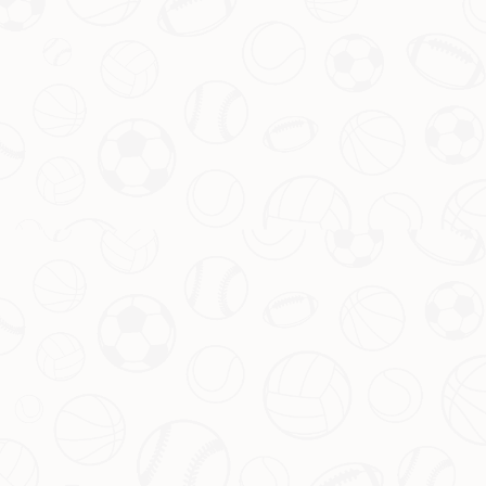
主客场分布
在2023至2024赛季，皇家社会的主客场分布将影响球队的
整体表现。主场的影响力不可小觑，尤其是在阿诺埃塔球
场，皇家社会在自家门口的表现一向出色，主场观众的支持
将对球队形成一种积极的推动力。
然而，客场往往更具挑战性，尤其是在面临气候恶劣或者对
手球迷热情高涨的情况下。皇家社会需要在这些客场比赛中