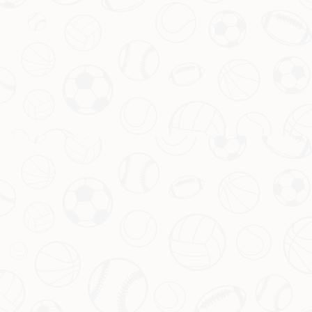
健康保险
汽车保险
房屋保险
人寿保险
旅行保险
商业保险
最新文章
卡萨诺：琼托利应引咎辞