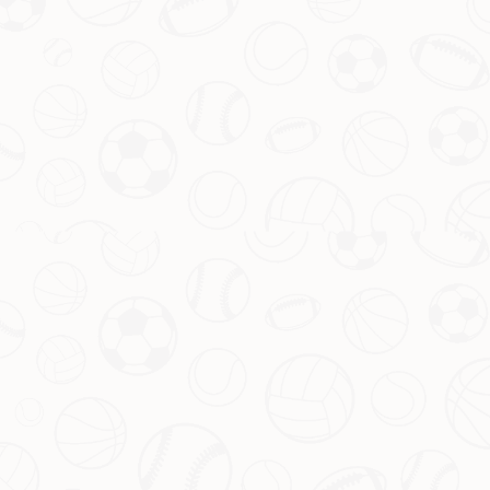
与之相比，姆巴佩效力的巴黎圣日耳曼虽然在法甲联赛中获
得了显著的成功，但在欧冠赛场的表现却相对平平。尽管姆
巴佩已经帮助球队夺得了多个法甲冠军，但他仍需寻找突破
和改进的方法，以在更高水平的欧洲赛场上取得成功。
因此在团队成就上，两人的差距显而易见。梅西的职业生涯
伴随着多次的巅峰时刻，而姆巴佩则仍在追寻着更高的目标
与成就，希望未来能够带领球队在国际舞台上绽放光芒。