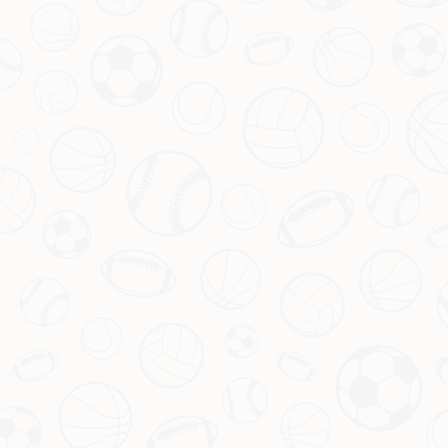
本文关键词:
爱游戏体育
类别
健康保险
汽车保险