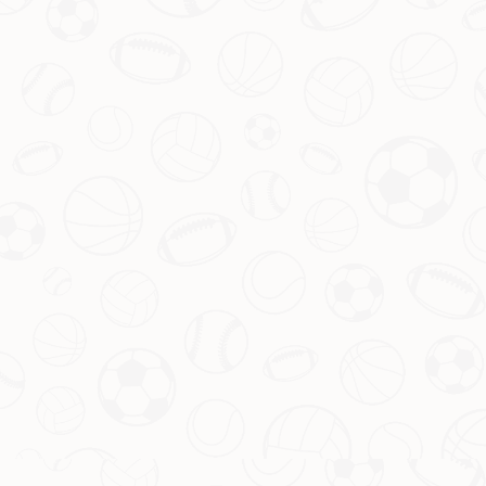
总结：
综上所述，梅西与姆巴佩在足坛成就与财富积累方面的对
比，展示了两位球员在不同时间节点上所展现的价值。梅西
作为历史殿堂的存在，无疑在个人与团队成就上占据优势，
而姆巴佩在年轻一代中的崛起，展现了继承的希望与未来的
广阔前景。
同时在商业价值和财富积累的领域中，梅西的成就建立了标
杆，而姆巴佩则展示了未来无限的可能性。可以预见，在未
来这两位球员可能不仅会在球场上继续对抗，也将在商业领
域内展开更多的竞争与合作，共同推动足球事业更进一步。