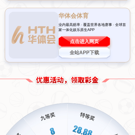
个人荣誉的对比
梅西的个人荣誉可谓丰碑。他曾多次赢得金球奖，并且这一
荣誉的数量在历史上量身定制，让他无可撼动地站在足球史
的巅峰。梅西还在各类比赛中创造了许多个人记录，包括西
甲历史射手王、国际足联世界杯最佳球员等。他的表现不仅
在俱乐部层面上取得了成功，也在国家队层面上实现了突
破，帮助阿根廷夺得了2021年美洲杯和2022年世界杯的冠
军。
与梅西相比，姆巴佩虽然在个人成就上尚显得稚嫩，但他在