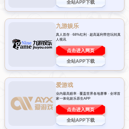
梅西与姆巴佩，作为当代足坛的顶尖球员，他们在球场上的
成就和商业价值无疑吸引了全球无数的目光。在这篇文章
中，我们将从四个方面对比二人：个人荣誉、团队成就、商
业价值和财富积累。梅西作为足球历史上最为辉煌的球员之
一，拥有无与伦比的个人荣誉与团队成就；而姆巴佩，以其
24岁的年纪，已在职业生涯初期就展现出了巨大的潜力与
成绩。尽管梅西在成就上占据绝对领先，但姆巴佩在年轻一
代中正逐渐崭露头角。同时，两个球员在商业领域的成功也
很有看点。从两人不同的职业轨迹和财务情况来看，我们能
够深刻洞察如今足坛的生态及未来趋势。本文将深入探讨梅
西与姆巴佩在这些方面的对比，并分析他们如何在足坛和商
业舞台上都取得了显著业绩。