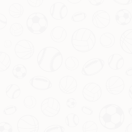
财富积累的现状
梅西在职业生涯中所获得的薪水和奖金数额庞大，结合他的
代言合约，目前他的财富总值已经达到了数亿欧元。他在职
业生涯后期不仅能获得高额的薪资，还能够利用他的商业影
响力创造出持续的收益，从而不断积累财富。