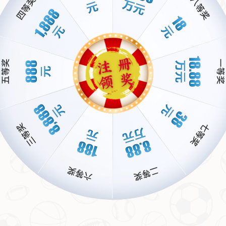
反观北京队，他们显然吸取了类似的教训。从教练到球员，
整个团队都在用行动践行“保持清醒”的信条。赛后采访中，
主教练的一句话让人印象深刻：“我们尊重每一场比赛，也
尊重每一个对手，今天赢了并不代表什么，明天还要继续努
力。”这句话虽然简单，却透露出一种
脚踏实地的态度
，也