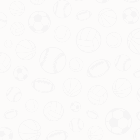
图片报：拜仁计划5500万转出格纳布里，8000
万签下阿劳霍
体能成关键❓塔帅联赛死拼主力，巴黎大轮换，枪
手如何应对？
砥砺奋进 共创辉煌，广西全力备战第十一届全国残
疾人艺术汇演节目录制
西乙精彩对决 布尔戈斯全力击败埃瓦尔展示实力与
士气
瓜迪奥拉：金球奖应一分为二，梅西独占其一，余
人争锋其二
马德里竞技战胜拜耳药厂赛前分析全面解读球队表
现与策略