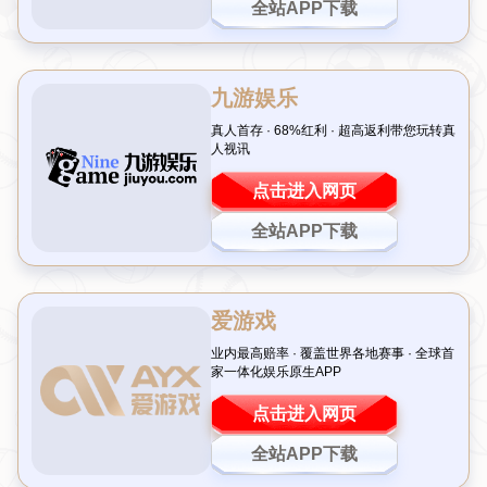
前言：北京队G1胜利背后的冷静态度引人
深思
在CBA季后赛的激烈角逐中，北京队以一场酣畅淋漓的胜利
拿下G1，成功抢占系列赛先机。然而，比赛结束后的一幕
却让不少球迷和媒体眼前一亮：全队在退场时没有过多的庆
祝，甚至看不到一丝兴奋的神情，个个神色平静，仿佛这只
是一场普通的常规赛。这种
淡定
的态度不仅展现了球队的成
熟，也让人感受到他们对
杜绝膨胀心态
的坚定决心。今天，
我们就来聊聊北京队这场胜利背后的故事，以及他们如何用
实际行动诠释什么是真正的职业精神。
G1胜利：实力与心态的双重体现
北京队在G1中的表现无疑是令人印象深刻的。无论是进攻
端的流畅配合，还是防守端的严密布阵，都展现了他们的硬
核实力。尤其是核心球员在关键时刻的稳定发挥，让对手几
乎没有反击的机会。但更值得一提的是，比赛结束后，北京
队的球员们并未沉浸在胜利的喜悦中。赛后退场时，没有人