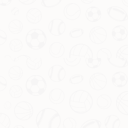
汽车保险
房屋保险
人寿保险
旅行保险
商业保险
最新文章
卡萨诺：琼托利应引咎辞
职，莫塔选择成争议焦点
2026-08-