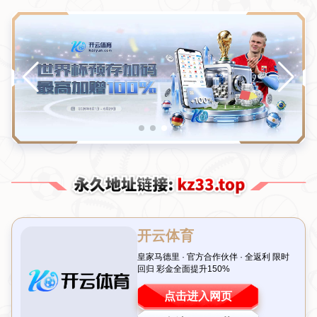
18721249279
admin@stream-ayxsports.com
北
京
G
1
取
胜
，
赛
后
退
场
显
冷
静
，
全
队
低
调
防
骄
躁
！
首页
北京G1取胜，赛后退场显冷静，全队低调防骄躁！
在CBA季后赛的激烈角逐中，北京队以一场酣畅淋漓的
胜利拿下G1，成功抢占系列赛先机。然而，比赛结束后的
一幕却让不少球迷和媒体眼前一亮：全队在退场时没有过
多的庆祝，甚至看不到一丝兴奋的神情，个个神色平静，
仿佛这只是一场普通的常规赛。这种淡定的态度不仅展现
了球队的成熟，也让人感受到他们对杜绝膨胀心态的坚定
决心。今天，我们就来聊聊北京队这场胜利背后的故事，
以及他们如何用实际行动诠释什么是真正的职业精神。