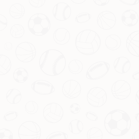
本文关键词:
爱游戏体育
类别
健康保险