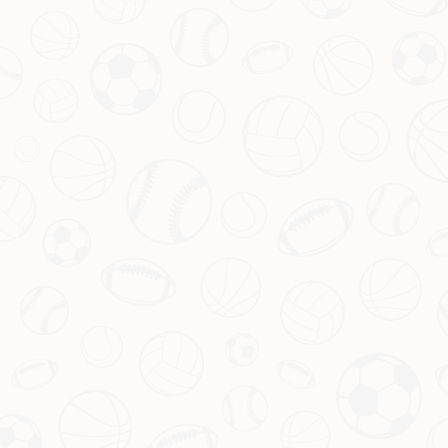
类别
健康保险
汽车保险
房屋保险
人寿保险
旅行保险
商业保险