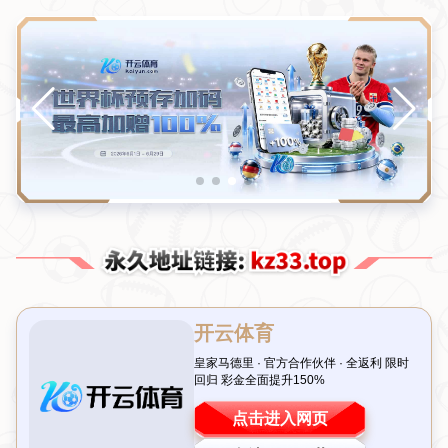
18721249279
admin@stream-ayxsports.com
【
早
报
】
英
超
的
真
正
实
力
！
首页
【早报】英超的真正实力！
在全球足球迷的心中，英超联赛无疑是竞技水平和商业
价值的巅峰代表。无论是激烈的对抗，还是球星云集的阵
容，英超总是能引发无数讨论。今天，我们就来聊聊英超
含金量这个话题，探讨它为何能在众多联赛中脱颖而出，
成为世界足坛的标杆。快跟上这篇早报，一起感受英超的
独特魅力！