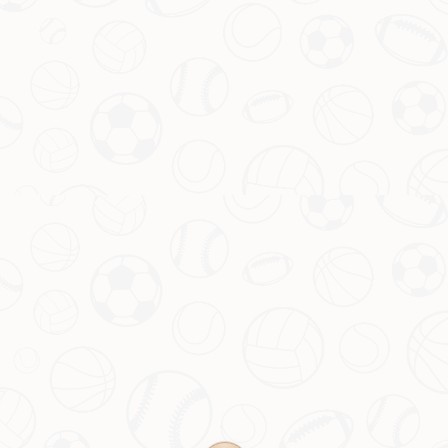
首页
关于爱游戏体育
服务
团队
新闻中心
联系爱游戏体育
联系爱游戏体育
18721249279
邮箱
admin@stream-ayxsports.com