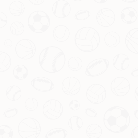
足总杯取消第3、4轮重赛，联赛杯半决赛改为单场
决胜
订阅新闻通讯
随时了解我们的最新动态！订阅我们的时事通讯即可收到独
家内容和特别优惠。
订阅我们的服务