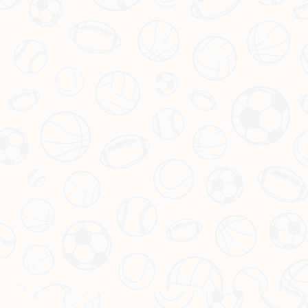
06T00:09:59+08:00
推荐新闻
布云朝克特：从冲击者到被冲击者的角色转变
墨菲惊叹：赵心童成为首位闯入世锦赛决赛的业余
选手，堪称奇迹
确认！十五运会开幕式落户广东奥体，主创团队揭
秘精彩看点
英雄联盟国服开放跨区战队系统
萨拉赫利物浦生涯6次罚失点球，命中率仅
79.3%，是否该让阿诺德接手？