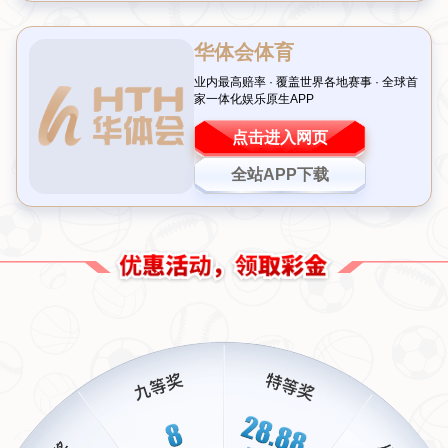
带领下，通过精准引援打造了统治级的战术体系；而切尔西
则凭借雄厚的资本，不断刷新转会市场记录。这些都进一步
提升了
英超含金量
。
球星与战术：英超的双重吸引力】
如果要问为什么球迷如此痴迷于
英超比赛
，答案离不开那些
耀眼的球星和多样的战术风格。从C罗、梅西短暂效力时的
轰动效应，到如今哈兰德、萨拉赫等人的持续爆发，英超始
终是顶级球员展现自我的舞台。特别是像哈兰德这样的年轻
球员，他在加盟曼城后迅速打破多项进球纪录，堪称现象级
表现。