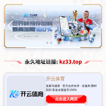
18721249279
admin@stream-ayxsports.com
火
箭
势
如
破
竹
剑
指
西
区
榜
首
交
易
市
场
静
候
重
量
级
猎
物
首页
火箭势如破竹剑指西区榜首 交易市场静候重量级猎物
引言：火箭强势崛起 西区第一触手可及