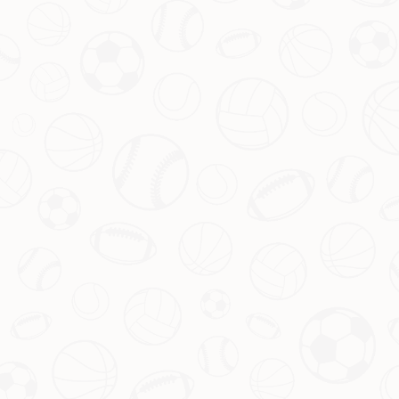
订阅新闻通讯
随时了解我们的最新动态！订阅我们的时事通讯即可收到独
家内容和特别优惠。
订阅我们的服务