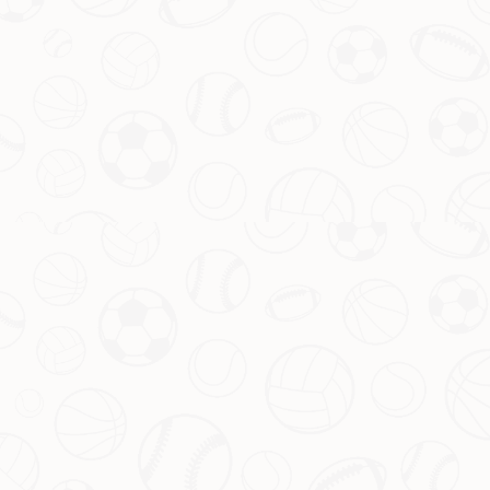
职，莫塔选择成争议焦点
2026-08-
07T00:09:59+08:00
科曼表态未来：愿长期效
力拜仁慕尼黑
2026-08-
06T00:10:00+08:00
【现场】亚伯拉罕三度闪
耀德比，绝非仅是奇兵
2026-08-
06T00:09:59+08:00
推荐新闻