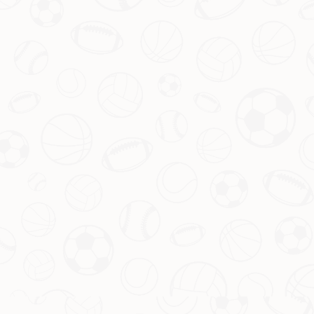
[流言板]RNG.M止步次轮，发文寄望未来比赛再创
佳绩
皇马险胜晋级，莫德里奇为何怒批维尼修斯？
欧冠焦点战：皇马对决切尔西
【中超】米内罗独造三球 申花客场3-1力克河南
重担在肩，纳格尔斯曼或与拜仁分手，德国队帅位
在望！
尤文图斯能否在都灵德比中实现逆转重生的关键对
决分析