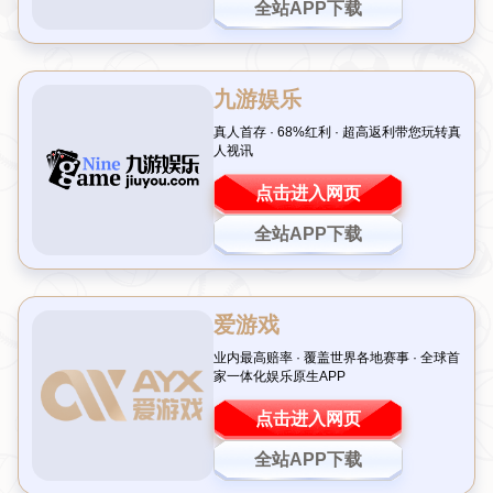
引言：火箭强势崛起 西区第一触手可及
在NBA的激烈赛场上，休斯顿火箭队本赛季的表现堪称惊
艳。他们以一波连胜之势，不断刷新球迷的期待值，向着西
区第一的宝座发起强有力的冲击。与此同时，火箭管理层在
交易市场上也保持着高度警惕，静待一条“大鱼”上钩，为球
队的未来增添更多可能。今天，我们就来聊聊火箭队的崛起
之路，以及他们在交易市场上的潜在布局，看看这支队伍如
何在双线作战中展现王者风范。
火箭战绩亮眼 西区榜首近在咫尺
本赛季，火箭队凭借出色的团队配合和核心球员的稳定发
挥，已经成为西部赛区的佼佼者。无论是哈登的精准三分，
还是保罗的组织串联，亦或是戈登的替补火力，他们都展现
出了强大的竞争力。尤其是在最近的比赛中，火箭队以一波
10连胜
的势头，直接将排名提升至西区前列，与领头羊的