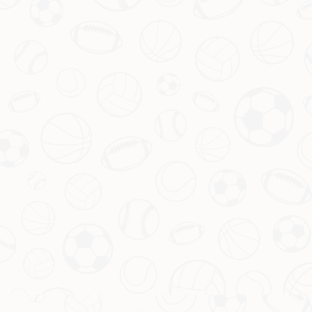
【现场】亚伯拉罕三度闪
耀德比，绝非仅是奇兵
2026-08-
06T00:09:59+08:00
内维斯：恩里克指导防守
问题，助力欧冠征程
2026-08-
06T00:09:59+08:00
英超挑战成功，巴黎再战
欧冠决赛——法甲之光
2026-08-
05T00:09:59+08:00