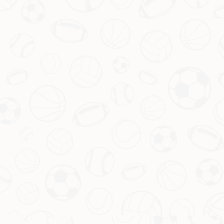
案例分析：丁俊晖的影响力
如果要谈及中国スノーク(即斯诺克)的崛起，绕不开的就是
丁俊晖。作为第一位在国际舞台上大放异彩的中国选手，他
的成就不仅改变了外界对中国台球的认知，也带动了整个行
业的热潮。2005年，18岁的丁俊晖勇夺英国锦标賽冠军，
这一壮举直接引发了国内对スノーク运动的关注热潮。据统
计，自那以后，中国的注册球员数量增长了近十倍。
丁俊晖的故事告诉我们，一位顶尖运动员的影响力可以改变
一个国家的体育格局。如今，随着更多像庞俊旭这样的新星
涌现，中国军团正在从“单核驱动”转向“群星闪耀”。
未来可期：中国軍団的新篇章
随着本届スノーク世界選手権(即斯诺克世锦賽)的深入，中
国選手的表现将成为球迷关注的焦点。无论是老将的稳健发