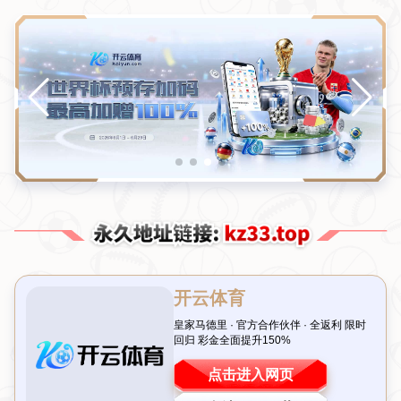
18721249279
admin@stream-ayxsports.com
斯
诺
克
世
锦
赛
：
庞
俊
旭
德
比
战
1
0
-
7
力
克
张
安
达
，
中
国
军
团
6
人
挺
进
创
纪
录
首页
斯诺克世锦赛：庞俊旭德比战10-7力克张安达，中国军
团6人挺进创纪录
引言：中国斯诺克的辉煌时刻