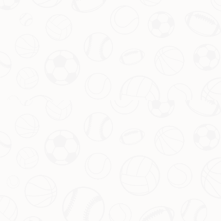
类别
健康保险
汽车保险
房屋保险
人寿保险
旅行保险
商业保险
最新文章