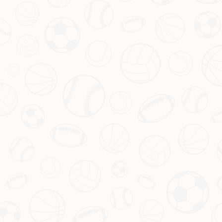
推荐新闻
延边富德足球俱乐部的发展历程与现状分析解析
特维斯退役4年后办告别赛 力邀C罗梅西共襄盛举
【早报】欧战舞台，你的剧本我的戏路各不同
NBA半程揭秘：奇才的低谷与雷霆骑士的辉煌齐创
历史新篇！
CBA历史画卷：永不磨灭的经典瞬间
弗里克或将离开拜仁接任巴萨主帅一职