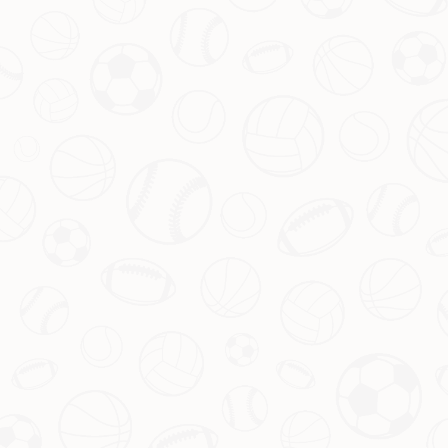
挥，还是新秀的大胆冲击，他们都在用实际行动证明：中国
的スノーク力量不容小觑。尤其是这次
6人晋級
的历史性突
破，更让人期待他们能在接下来的比赛中创造更多奇迹。
本文关键词:
爱游戏体育