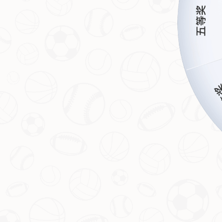
科瓦奇：拜尔无缘比赛，
跻身前四将是巨大成就
2026-08-
08T00:09:59+08:00
于汉超与李帅争执升级，
场边球迷爆粗声援
2026-08-
08T00:09:59+08:00
王者荣耀亚运表演赛成绩
亮眼，中国队包揽金牌
2026-08-
07T00:09:59+08:00