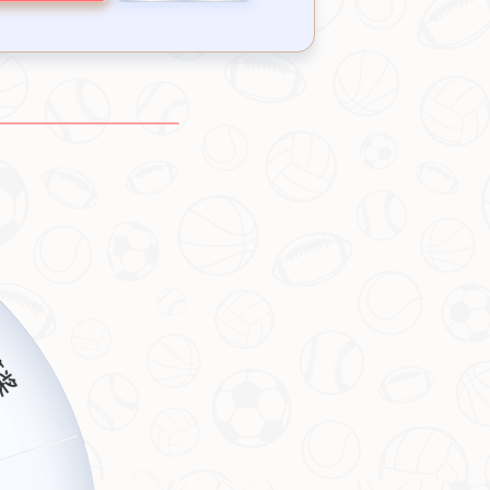
一系列丰富多彩的形式，将体育文化和公益理念融入学生
题讲座、足球知识竞赛以及互动游戏等环节。这些活动
购买体育彩票其实是在支持国家公益事业。比如，每一
的运动设施。
区”，学生们可以在现场了解如何通过正规渠道购买体
既新颖又贴近生活，赢得了同学们的广泛好评。一位参
它还能帮助别人，这种感觉真的很棒！”