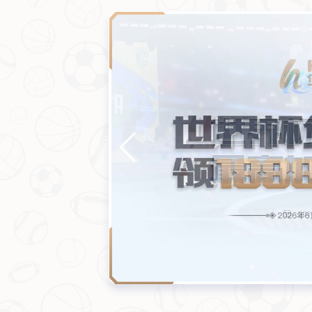
18721249279
admin@stream-ayxsports.com
首页
体
彩
携
手
世
界
首页
体彩携手世界杯，校园宣传月活动火热开启