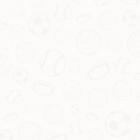
订阅新闻通讯
随时了解我们的最新动态！订阅我们的时事通讯即可