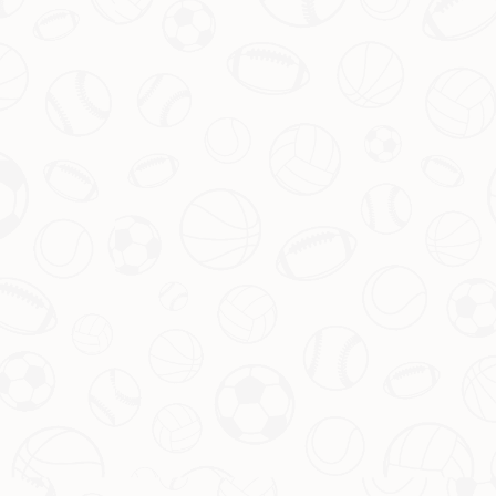
赛中感受团队协作的重要性。赛后颁奖环节中，获奖者
了大家对品牌的认知度。通过这种
寓教于乐的方式
，活
成为当地的一大亮点。他们将“体彩+世界杯”的主题
ottery 公益贡献的小视频。同时，现场还设置了咨
提升了校内足球氛围，还使得许多人对购买 sports
化传播与实际体验相结合，是推广类似活动的关键。
新的沟通方式——用青春语言讲述体育故事，用实际行动
多年轻人打开一扇通往梦想与责任的大门。