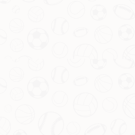
首页
关于爱游戏体育
服务
团队
新闻中心
联系爱游戏体育
联系爱游戏体育
18721249279