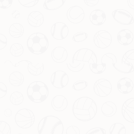
球迷反应：期待与担忧并存
消息一出，巴黎圣日耳曼的球迷群体中出现了两极分化的声
音。一部分人认为，续约本身就是胜利，至少短期内可以看
到这位超级巨星继续为球队效力；而另一部分人则对“明夏
释放条款”表示担忧，认为这不过是延缓离队的手段，最终
的结果可能是竹篮打水一场空。更有网友调侃：“又来这一
套？每年都说要走，每年都在谈！”
无论如何，这场关于
姆巴pé续约
的风波注定还将持续发
酵。作为一名现象级球员，他的每一步选择都牵动着无数人
的心。而对于 paris saint-germain 来说，如何平衡商业
利益与竞技目标，或许才是更大的考验。