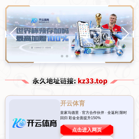
18721249279
admin@stream-ayxsports.com
姆
巴
佩
续
约
巴
黎
再
引
猜
想
：
合
同
暗
藏
明
夏
离
队
条
款
？
首页
姆巴佩续约巴黎再引猜想：合同暗藏明夏离队条款？
引言：姆巴佩续约背后的“隐藏玄机” 作为足坛最炙手可
热的球星之一，基利安·姆巴佩的每一次职业动向都能掀起
轩然大波。近日，有消息传出，姆巴佩即将与巴黎圣日耳
曼完成续约，但合同中却暗藏一条“明夏释放条款”。这不
禁让人感叹：又是熟悉的操作！这一条款究竟意味着什
么？是巴黎留人的妥协，还是姆巴佩为未来转会铺路？本
文将带你一探究竟，揭开这场续约风波背后的真相。