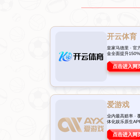
首页
斯派克：马克-杰克逊奠定勇士基石，为何NB
类别