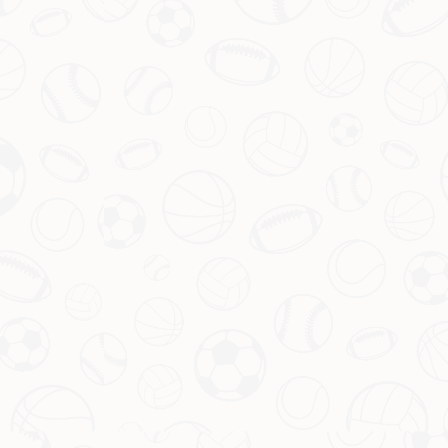
他在有限的时间内，将一支沉沦多年的队伍带回了竞争
位有能力的教练无法在
NBA
中找到新东家？是个人风格
但他的经历无疑给所有从业者敲响了警钟：在瞬息万变
订阅我们的服务