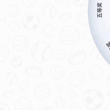
卡萨诺：琼托利应引咎辞
职，莫塔选择成争议焦点
2026-08-
07T00:09:59+08:00
科曼表态未来：愿长期效
力拜仁慕尼黑
2026-08-
06T00:10:00+08:00
【现场】亚伯拉罕三度闪
耀德比，绝非仅是奇兵
2026-08-
06T00:09:59+08:00