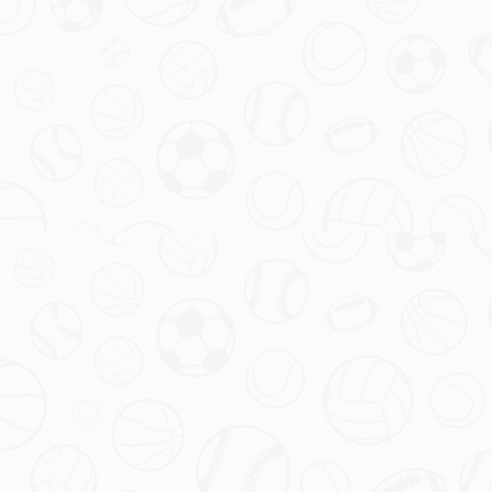
此外，有人指出，马克-杰克逊在更衣室管理上过于强势，
能带来凝聚力，但在现代
NBA
环境中，教练与球员之间的
传闻称部分核心球员对他的高压政策感到不满，这种负面
案例分析：类似境遇的其他教练
我们可以拿另一位教练布拉特作为对比。他曾在骑士队短暂
理层的矛盾而被解雇，随后也未能重返
NBA主教练岗位
。
绩更为重要。无论是马克-杰克逊还是布拉特，他们的故事
树，还需在人际关系中游刃有余。
结语前的思考