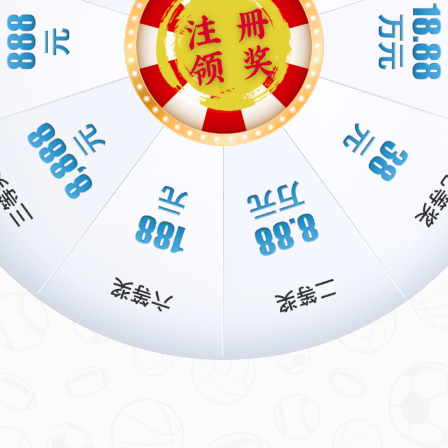
他球队对聘用他心存顾虑。其次，他的执教风格偏向传统
快节奏篮球，这种趋势可能与他理念不合。