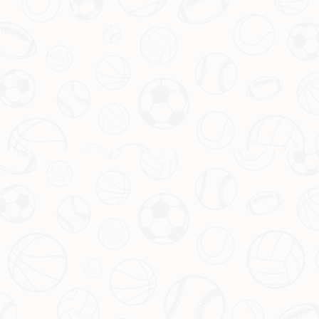
可能导致部分球员的不满。虽然这种风格在某些情况下
关系更加注重平等与沟通。比如，在他执教时期，曾有
反馈或许影响了其他球队对他的评价。
执教勒布朗-詹姆斯，尽管战绩不错，但因与球星和管
这表明，在当今联盟中，情商和适应能力往往比单纯战
都提醒我们：一名成功的教练不仅需要在战术上有所建