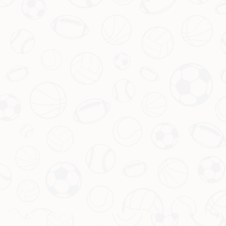
家内容和特别优惠。
订阅我们的服务
首页
关于爱游戏体育
服务
团队
新闻中心
联系爱游戏体育