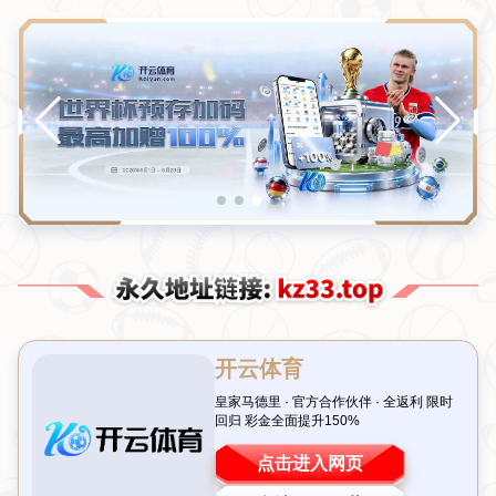
18721249279
admin@stream-ayxsports.com
意
媒
：
曼
联
盯
上
基
恩
，
沙
特
球
队
开
出
4
5
0
0
万
欧
年
薪
三
年
合
同
首页
意媒：曼联盯上基恩，沙特球队开出4500万欧年薪三年
合同
随着夏季转会窗口的开启，各大足球俱乐部纷纷寻求阵
容补强，而近日意大利媒体《米兰体育报》曝出消息，曼
联正密切关注尤文图斯前锋莫伊塞-基恩的动态。与此同
时，沙特阿拉伯方面更是开出了令人瞠目结舌的三年4500
万欧元年薪合同，这场围绕优秀年轻球员展开的争夺战引
发了广泛热议。