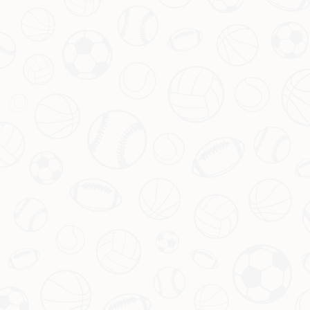
类别
健康保险
汽车保险
房屋保险
人寿保险
旅行保险
商业保险
最新文章