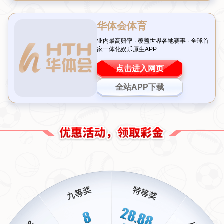
甲冠军，更在2020年欧冠中以摧枯拉朽之势横扫对手，包
括对阵巴萨的那场
令人震惊的8比2胜利
。弗里克的战术以
高位压迫和快速反击为核心，强调团队协作和进攻效率，这
与巴萨传统的控球哲学有一定差异，但也可能为球队注入新
的活力。
当前巴萨正处于重建期，哈维离任后，俱乐部急需一位能够
稳定军心、带来成绩的主教练。弗里克在德国国家队的经历
虽然不算成功，但他在大俱乐部的管理能力和对球员潜力的
挖掘无疑是巴萨看中的关键点。
二 巴薩与弗里克接触背后的深意
据多家西班牙媒体透露，巴薩高层已经与弗里克进行了初步
接触，希望他能接替目前的主教练位置。这一决定并非空穴
来风。近年来，巴薩在欧冠赛场的表现每况愈下，尤其是面
对强队时的无力感让球迷倍感失望。而弗里克作为一位曾带
领队伍在欧洲足坛称霸的名帅，他的到来或许能帮助球队重
拾信心，甚至在未来对阵拜仁时完成一场
复仇之战
。
此外，弗里克对年轻球员的培养能力也是巴薩所需要的。目
前队内拥有佩德里、加维等潜力新星，若能得到他的悉心指