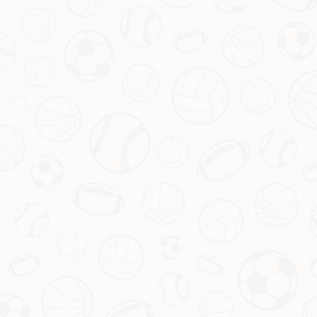
订阅新闻通讯
随时了解我们的最新动态！订阅我们的时事通讯即可