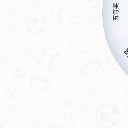
[流言板]特雷-杨：追梦
投篮神准，堪比库里！
2026-08-
08T00:09:59+08:00
科瓦奇：拜尔无缘比赛，
跻身前四将是巨大成就
2026-08-
08T00:09:59+08:00
于汉超与李帅争执升级，
场边球迷爆粗声援
2026-08-
08T00:09:59+08:00