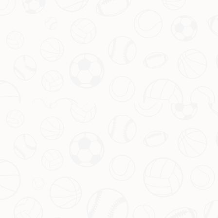
(小标题)心理阴影 如何摆脱库里的梦魇
对于 rocket 的球迷和球队来说，如何走出对
库里
的心理
次对阵勇士，那种熟悉的无力感依然挥之不去。或许，只
找到一丝破局的希望。但至少在目前，只要
库里
还在场上，
本文通过对 库里 过往表现的回顾，以及对他在对阵特定
是如何用实力书写传奇的。不管是精准的三分，还是关键时
于某些球队来说，他的名字，可能永远是一场醒不来的噩