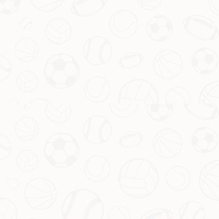
推荐新闻
广厦致歉声明引争议，球迷质疑诚意何
在？
签约受阻！电讯报：那不勒斯有意格拉
利什，但态度犹疑
图片报：拜仁计划5500万转出格纳布
里，8000万签下阿劳霍
卡纳瓦罗：疫情若不发生，中国足球或
可媲美沙特水平
奥纳纳若拒绝非洲杯征召，将无缘曼联
比赛
杨瀚森试训11队冲击NBA：综合评分90
分，模板王治郅