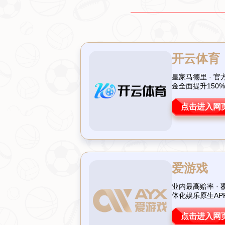
首页
库里：十年不变的超级巨星，火箭永远的梦魇
类别