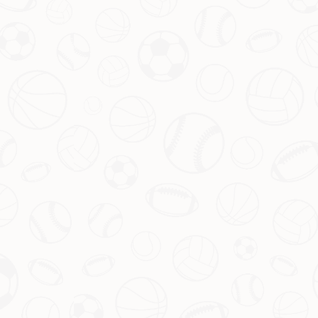
ng
订阅我们的服务