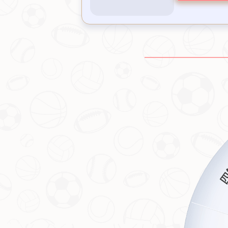
健康保险
汽车保险
房屋保险
人寿保险
旅行保险
商业保险
最新文章