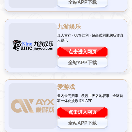
在足球转会市场上，各大俱乐部围绕各类球员展开竞争早已
屡见不鲜。而在近期关于英格兰边锋桑乔的种种传闻中，那
不勒斯俱乐部的一番表态备受关注。他们针对桑乔的交易给
予了坚决的回应：“我们报价很明确，不会为他破坏薪资结
构。”这不仅展现出了意甲球队管理层冷静理性的心态，也
折射出转会谈判背后的复杂博弈。
那不勒斯为何拒绝高额薪资？
长期以来，欧洲顶级联赛中的豪门球队，在挖掘明星球员时
频频开出令人瞩目的天价合同。这些合同包含巨额年薪，这
使得部分玩家成为团队中“特殊存在”。然而，那些坚持自然
发展、平衡预算的小型和中型俱乐部，则往往选择更加务实
且精确地构建阵容。例如本次事件中的主角——那不勒斯，
他们以公开而坚定的话语表达立场，以避免因支付过高成本
给团队带来财政风险。