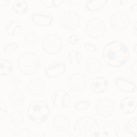
健康保险
汽车保险
房屋保险
人寿保险
旅行保险
商业保险
最新文章
科瓦奇：拜尔无缘比赛，