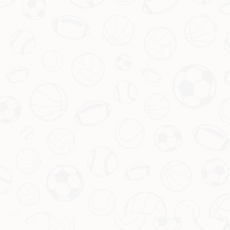
订阅新闻通讯
随时了解我们的最新动态！订阅我们的时事通讯即可收到独
家内容和特别优惠。
订阅我们的服务