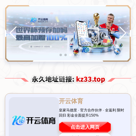
18721249279
admin@stream-ayxsports.com
那
不
勒
斯
总
监
坚
持
原
则
：
拒
绝
迎
合
桑
乔
薪
资
需
求
首页
那不勒斯总监坚持原则：拒绝迎合桑乔薪资需求
在足球转会市场上，各大俱乐部围绕各类球员展开竞争
早已屡见不鲜。而在近期关于英格兰边锋桑乔的种种传闻
中，那不勒斯俱乐部的一番表态备受关注。他们针对桑乔
的交易给予了坚决的回应：“我们报价很明确，不会为他破
坏薪资结构。”这不仅展现出了意甲球队管理层冷静理性的
心态，也折射出转会谈判背后的复杂博弈。