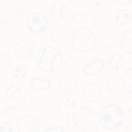
跻身前四将是巨大成就
2026-08-
08T00:09:59+08:00
于汉超与李帅争执升级，
场边球迷爆粗声援
2026-08-
08T00:09:59+08:00
王者荣耀亚运表演赛成绩
亮眼，中国队包揽金牌
2026-08-
07T00:09:59+08:00
推荐新闻