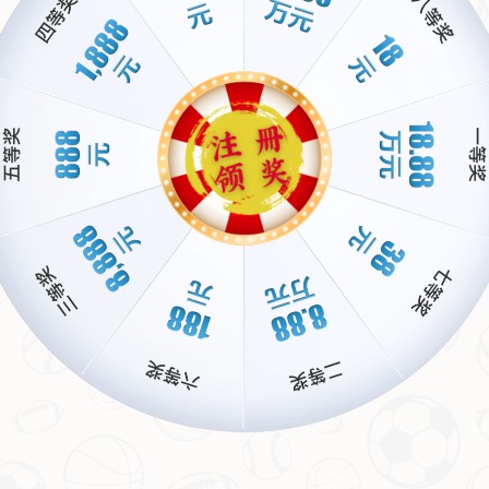
三、案例分析：如何避免类似伤病隐患
以勇士队为例，他们通过引入强力替补中锋和灵活调整阵
容，有效分担了核心球员在内线的压力。反观湖人，如果能
在转会市场寻觅一位具备护框能力的球员，或许能为
james减负。正如专家所言：“一支争冠球队不能让35岁的
老将每场都拼尽全力，保护核心球员才是长久之计。”
此外，教练组也需要在轮换策略上更加科学，避免让
james
在非必要时段承担过多防守任务。只有从根本上解
决
中锋漏洞
的问题，才能确保球队的长远竞争力。
四、未来展望：健康优先仍是关键
对于粉丝而言， James 的健康永远是最重要的考量。虽然
这次伤情不算严重，但它也为湖人敲响了警钟。中锋位置的
补强、战术体系的调整，都将成为接下来的重点课题。同
时，作为一名职业生涯进入后期的球星，James本人在比
赛节奏和体能分配上也需要更加谨慎。
值得一提的是，尽管面临诸多挑战，James依然保持着令
人钦佩的状态。本赛季场均得分和助攻数据依旧亮眼，足以