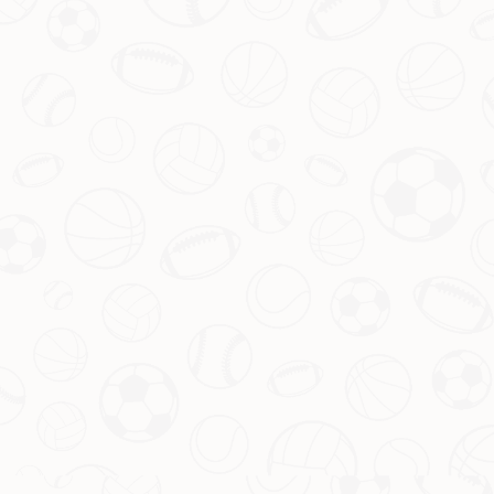
口 Milan Sports
本文关键词:
爱游戏体育
类别
健康保险