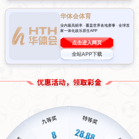
地参与到篮板争夺和低位防守中。
据统计，本赛季湖人在内线失分占比高达
42%
，这一数据
直接反映了中锋位置的漏洞。而这种战术上的失衡，正是导
致
james受伤
的一个重要原因。在最近的一场比赛中，詹姆
斯在一次补防中不慎扭伤脚踝，虽然赛后诊断显示并无大
碍，但这无疑敲响了警钟。
二、对比2018年重伤 本次情况相对乐观
回顾2018年圣诞大战， james曾因腹股沟拉伤缺席了17场
比赛，那一次的伤病不仅影响了他的个人状态，也让湖人队
的战绩一落千丈。相比之下，这次伤情显然没有那么严重。
据队医透露， james目前的恢复进度良好，预计仅需短暂
休整即可回归赛场。
有分析人士指出，2018年那次伤病是长期高强度作战累积
的结果，而本次更多是偶然性扭伤，与
中锋漏洞
导致的过度
消耗有一定关联，但整体影响可控。这样的对比让人稍感宽
慰，但也提醒球迷和球队管理层，必须正视阵容缺陷，避免
类似问题反复发生。