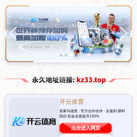
18721249279
admin@stream-ayxsports.com
詹
姆
斯
受
伤
真
相
曝
光
：
中
锋
短
板
成
隐
患
，
伤
势
不
及
2
0
1
8
严
重
首页
詹姆斯受伤真相曝光：中锋短板成隐患，伤势不及2018
严重
引言：詹姆斯受伤背后的真相引发热议 作为NBA的传奇
巨星，勒布朗·詹姆斯（LeBron James）的每一次动态都
能牵动无数球迷的心。近期，关于“詹皇受伤”的消息再次
成为焦点，坊间传闻不断。究竟是什么导致了这次伤情？
是球队战术安排的问题，还是个人体能的极限？本文将深
入剖析这次事件的内幕，揭开中锋漏洞如何酿成祸端，同
时对比2018年那次严重伤病，为大家还原一个清晰的真
相。