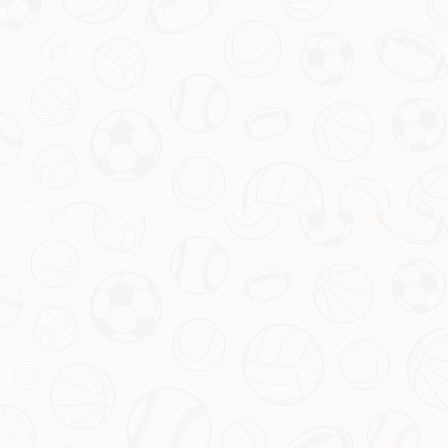
证明他的实力与韧性。但要想走得更远，团队的支持和合理
的保护机制缺一不可。
站点导航：
hth·华体会体育官方APP下载-米兰体育登录入