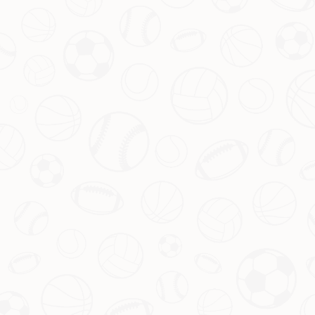
汽车保险
房屋保险
人寿保险
旅行保险
商业保险
最新文章
[流言板]特雷-杨：追梦投
篮神准，堪比库里！
2026-08-