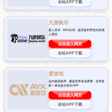
引言：詹姆斯受伤背后的真相引发热议
作为NBA的传奇巨星，勒布朗·詹姆斯（LeBron James）
的每一次动态都能牵动无数球迷的心。近期，关于“詹皇受
伤”的消息再次成为焦点，坊间传闻不断。究竟是什么导致
了这次伤情？是球队战术安排的问题，还是个人体能的极
限？本文将深入剖析这次事件的内幕，揭开
中锋漏洞
如何酿
成祸端，同时对比
2018年那次严重伤病
，为大家还原一个
清晰的真相。
一、中锋位置短板成隐患 暴露球队软肋
在湖人队近期的比赛中，中锋位置的薄弱已经成为一个不容
忽视的问题。尽管詹姆斯以全能著称，但他在内线的频繁对
抗中承担了过多的压力。尤其是在面对强力内线球员时，湖
人缺乏一个真正意义上的防守支柱，这让詹姆斯不得不更多