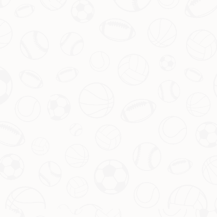
试玩平台
订阅我们的服务