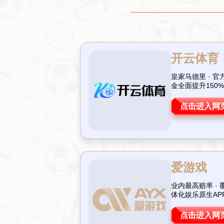
这一舞台带来的不仅是竞技上的失落，更是心理上的
话语不仅道出了球队的困境，也引发了球迷对未来的
类别