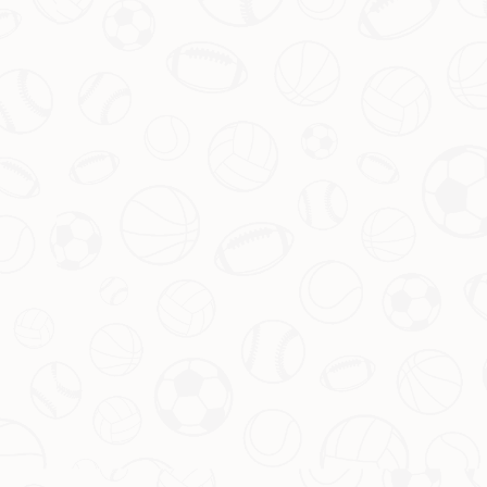
精选资源：
开元棋牌官网app下载-Kaiyuan 在线模拟器
本文关键词:
爱游戏体育
收到独家内容和特别优惠。