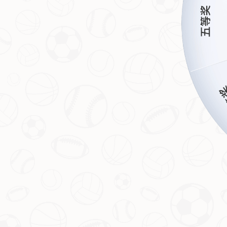
【现场】亚伯拉罕三度闪
耀德比，绝非仅是奇兵
2026-08-
06T00:09:59+08:00
内维斯：恩里克指导防守
问题，助力欧冠征程
2026-08-
06T00:09:59+08:00
英超挑战成功，巴黎再战
欧冠决赛——法甲之光
2026-08-
05T00:09:59+08:00