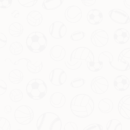
推荐新闻
邮报：切尔西今夏锁定怀森，4200万
欧估值成引援焦点
女足世界杯规模升级：参赛球队将增至
48支
不容小觑！哥本哈根主帅：平曼城不是
终点，战拜仁也要争胜
哈兰德英超效率惊人：平均21.9次触球
破门，6.3次触球即射门
英媒：利物浦豪掷3.42亿镑引援，维尔
茨加盟揭幕大手笔
英雄联盟职业选手献唱世界杯助威歌曲