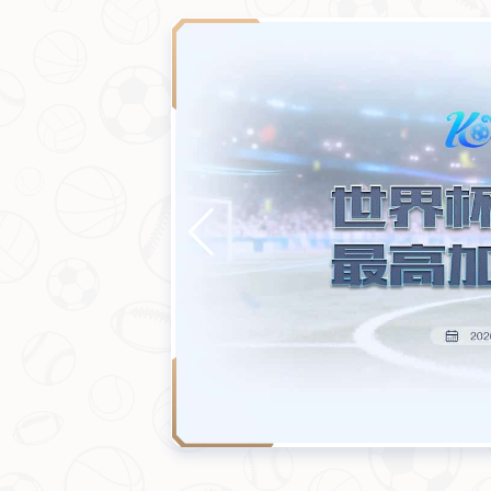
18721249279
admin@stream-ayxsports.com
首页
威
尔
希
尔
：
阔
仍
存
希
望
首页
威尔希尔：阔别欧冠四五年，出局令人沮丧但
前言：欧冠梦想的失落与反思 在足球的世界里，