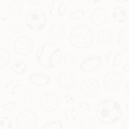
曼联球迷呼吁B费缺席伯恩茅斯战役以免停赛错过
红军之战
皇马与帕丘卡上次交锋射门次数相同，但皇马射正
领先一步
国米防线不稳，却凭更锐利的攻势力克巴萨！欧冠
双雄对决
订阅新闻通讯
随时了解我们的最新动态！订阅我们的时事通讯即可收到独
家内容和特别优惠。