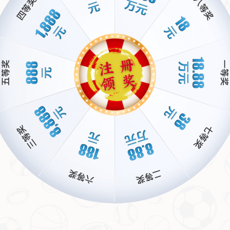
多次陷入被动，而长友在场上的冷静表现和对比赛节奏的掌
控，为队友们提供了巨大的心理支持。森保一看重的，正是
这种在压力下依然能够保持专注的能力。这种能力对于初次
参加大赛的年轻球员来说，是最好的学习范本。
大赛经验如何转化为积极影响
说到
大赛经验
，很多人可能会觉得这是一个抽象的概念，但
对长友佑都而言，这意味着无数次与强队的交锋、无数次从
失利中爬起的韧性。无论是2010年南非世界杯，还是2018
年俄罗斯世界杯，他都在关键比赛中展现了出色的适应能
力。而这些宝贵的经历，正通过他的言传身教传递给新一代
日本国脚。
例如，在一次国家队的训练中，有媒体报道称，长友主动与
年轻后卫分享自己在欧洲联赛中面对顶级前锋时的防守心
得。他强调了心态调整的重要性：“即使对手再强，也要相
信自己能防住他。”这样的鼓励不仅提升了年轻球员的信
心，也让他们学会如何在大赛压力下调整状态。正是这种无