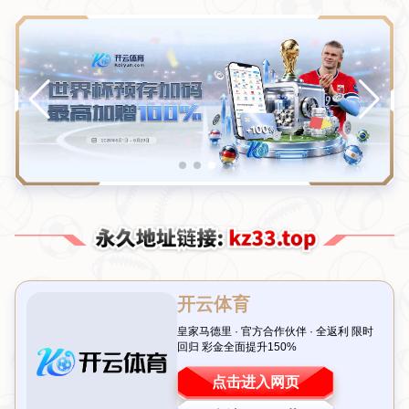
18721249279
admin@stream-ayxsports.com
森
保
一
：
长
友
佑
都
经
验
丰
富
，
将
为
年
轻
球
员
注
入
正
能
量
首页
森保一：长友佑都经验丰富，将为年轻球员注入正能量
在日本足球的历史上，长友佑都无疑是一个标志性的人
物。作为一名征战多届世界杯的老将，他的经验和精神一
直被主教练森保一高度认可。尤其是在年轻球员逐渐成为
国家队主力军的当下，长友的存在不仅是一份保障，更是
一种激励。那么，森保一为何如此看重这位老将？长友佑
都又如何通过自己的大赛经验为团队带来积极影响？本文
将深入探讨这一话题，带你了解这位老兵的独特价值。