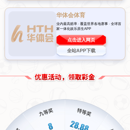
森保一的信任：长友的不可替代性
作为日本国家队的主教练，森保一在选拔球员时始终注重团
队的平衡。他曾公开表示：“长友佑都在多个国际赛事中积
累了丰富的
大赛经验
，这种经历是年轻队员难以替代的财
富。”在森保一的战术体系中，场上的技术和体能固然重
要，但心理素质和临场应变能力同样不可或缺。长友作为一
名34岁的老将，不仅在防守端依然稳健，更能在关键时刻
稳定军心。
以2022年卡塔尔世界杯预选赛为例，日本队在面对强敌时