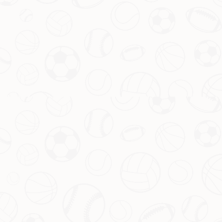
订阅我们的服务
首页
关于爱游戏体育
服务
团队
新闻中心
联系爱游戏体育