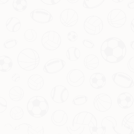
【现场】亚伯拉罕三度闪
耀德比，绝非仅是奇兵
2026-08-
06T00:09:59+08:00
推荐新闻
女足世界杯规模升级：参赛球队将增至48支
Windhorst：詹姆斯明确表态愿留湖人，离队可能
性极低
坎塞洛租借拜仁达成协议附带6150万镑买断条款