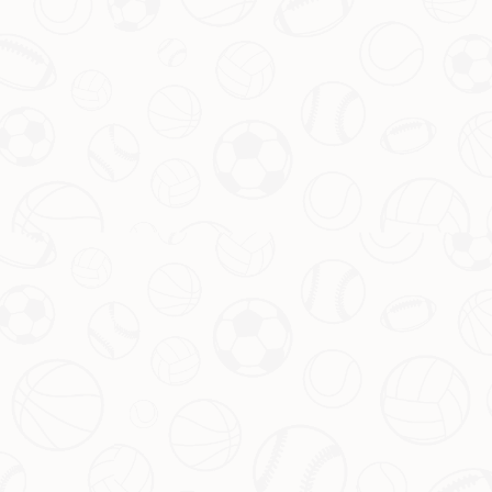
教练，他深知像毕尔巴鄂竞技这样的队伍往往会在主场
联后防线稍有松懈，很可能会被对方抓住机会得分。因
员们保持高强度压迫，避免给对手任何喘息之机。
吃过大亏。2012年欧联杯1/8决赛中，曼联就曾被
于下风。那场比赛中，曼联想当然地认为可以轻松取
以总比分3-5惨遭淘汰。
面印证了阿莫林此番警告的分量：无论对手是否全员出
时代不同，但类似的战术陷阱依然存在。如果红魔不能