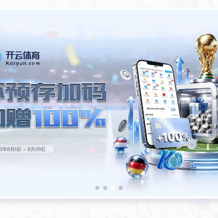
关于爱游戏体育
服务
单独服务
新闻中心
阵
或
战
略
性
放
弃
意
，
对
手
有
能
力
提醒曼联勿大意，对手有能力轰入三球