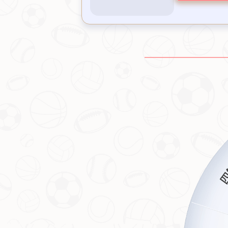
健康保险
汽车保险
房屋保险
人寿保险
旅行保险
商业保险
最新文章