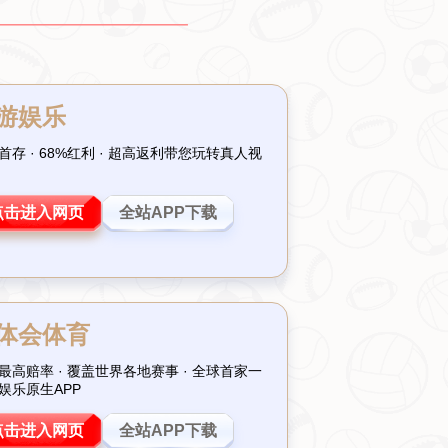
三大核心球员缺席，疑似有“战略性放弃”的迹象。与
赛是否真有隐藏危机？让我们一探究竟。
的较量。然而，赛前传出的消息却让人瞠目结舌：毕巴
此同时，曼联新帅阿莫林却公开提醒球队切勿掉以轻
倒的比赛是否真有隐藏危机？让我们一探究竟。