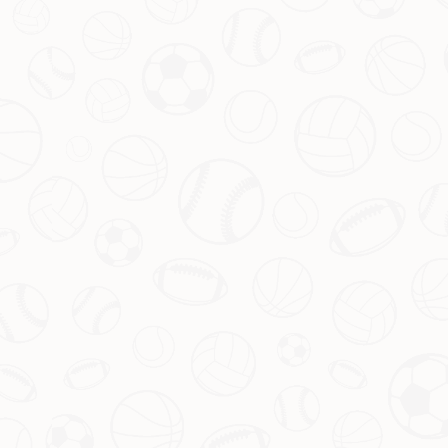
参考链接：
英超直播在线免费观看-国际足球直播 EPL tv
本文关键词:
爱游戏体育
收到独家内容和特别优惠。