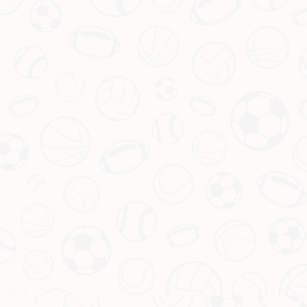
类别
健康保险
汽车保险
房屋保险