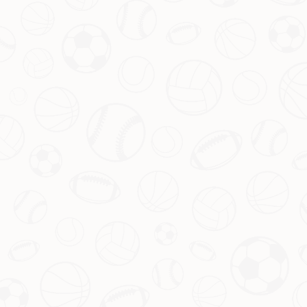
订阅我们的服务
首页
关于爱游戏体育
服务
团队
新闻中心
联系爱游戏体育