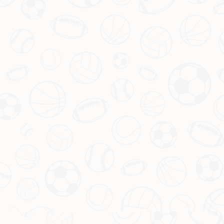
的顶级前锋
体彩高频开奖时间优化，用户满意度提升
欧罗巴联赛八强赛制详解及其淘汰赛晋级规则解析
梅西中国行或告吹 主办方问题成关键
订阅新闻通讯
随时了解我们的最新动态！订阅我们的时事通讯即可收到独
家内容和特别优惠。