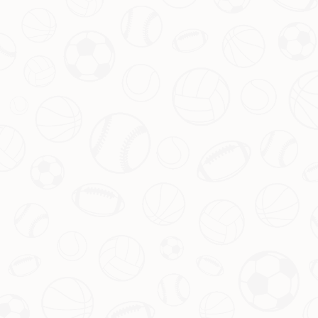
人寿保险
旅行保险
商业保险
最新文章
科瓦奇：拜尔无缘比赛，
跻身前四将是巨大成就
2026-08-
08T00:09:59+08:00
于汉超与李帅争执升级，
场边球迷爆粗声援