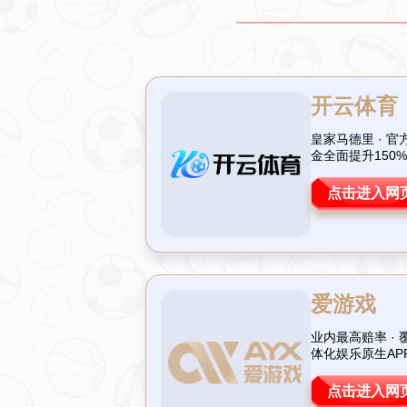
首页
官方：沃尔夫斯堡主教练哈森许特尔离任，U1
类别