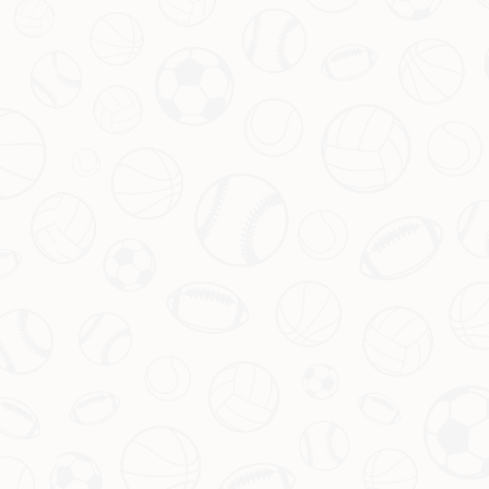
收到独家内容和特别优惠。
游戏体育
服务
团队
新闻中心