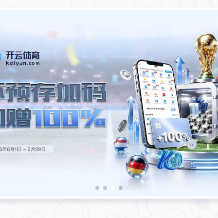
关于爱游戏体育
服务
单独服务
新闻中心
斯
堡
主
教
练
哈
森