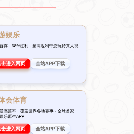
布了一项重大决定：主教练哈森许特尔正式下课，而接
球迷圈内掀起了轩然大波，也让人们对球队未来的发展
帅能否带领沃尔夫斯堡走出困境？本文将为您详细解析