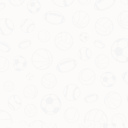
不过，现实情况是，狼堡当前的阵容深度和球员信心都存
出符合队伍特点的比赛策略，这无疑是一场硬仗。
四、球迷反应与未来展望
消息公布后，沃尔夫斯堡的球迷群体中出现了两极分化的
他是被战绩“背锅”的对象；而另一部分人则对新上任的U1
怎样，接下来的几场比赛将成为检验新主 handsome 的
从长远来看，狼堡需要在新主教练的带领下找回团队的凝
样，球队才有可能摆脱目前的困境，重返积分榜前列。
网站参考：
C7娱乐官方网-APP下载VIP注册送彩金| C7 Ente
本文关键词:
爱游戏体育