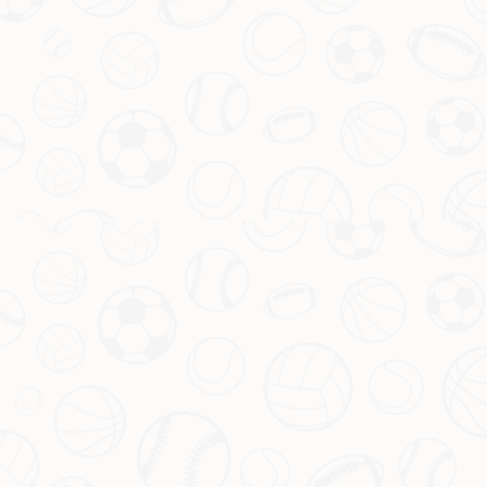
最新文章
[流言板]特雷-杨：追梦投
篮神准，堪比库里！
2026-08-
08T00:09:59+08:00
科瓦奇：拜尔无缘比赛，
跻身前四将是巨大成就
2026-08-
08T00:09:59+08:00
于汉超与李帅争执升级，
场边球迷爆粗声援
2026-08-
08T00:09:59+08:00