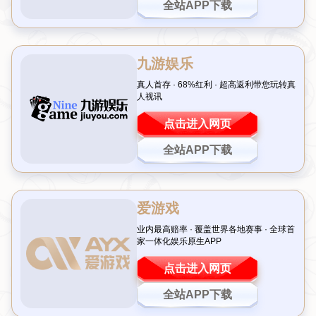
引言：一场激动人心的逆转之战
在昨晚的英超赛场上，切尔西与热刺上演了一场令人血脉贲
张的进球大战。最终，蓝军在客场以惊人的表现完成逆转，
成功击败热刺。这场比赛不仅展现了双方球员的顽强斗志，
也让球迷们见证了足球的魅力所在。作为本轮比赛的焦点，
蓝军的逆转之旅究竟是如何实现的？让我们一起来回顾这场
精彩对决的细节，感受
切尔西逆转热刺
带来的震撼！
比赛回顾：从落后到反超的戏剧性转折
比赛一开始，热刺凭借主场优势率先发难，在开场仅10分
钟就由前锋破门得分，取得了领先。随后，蓝军在防守端显
得有些被动，频频被对手压制。然而，切尔西并未因此丧失
斗志。在上半场接近尾声时，蓝军通过一次精妙的配合，由
中场核心送出助攻，前锋将比分扳平。这一刻，
蓝军逆转的
希望
被点燃，现场气氛也达到了高潮。