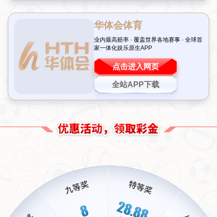
下半场，切尔西展现了更强的进攻欲望。他们在中场加强了
控制力，通过快速反击不断威胁热刺的防线。第65分钟，
蓝军获得点球机会，前锋冷静主罚命中，将比分改写为2-
1。此后，尽管热刺全力反扑，但切尔西稳固的防守和门将
的神勇发挥确保了胜利果实。这场
客场逆转
不仅体现了球队
的韧性，也彰显了主教练的战术智慧。
关键人物：谁是逆转的最大功臣？
在这场比赛中，切尔西的前锋无疑是全场最佳。他的两个进
球直接决定了比赛走向，尤其是点球时的沉着冷静，让人印
象深刻。此外，中场的组织能力和精准传球也为球队的反击
提供了坚实保障。正如赛后评论员所言：“这场
进球大战
不
仅是技术的较量，更是意志力的比拼，蓝军的关键球员起到
了决定性作用。”
相比之下，热刺虽然在主场作战，但后防线的失误成为失利
的关键。尤其是在面对蓝军的快速反击时，他们显得有些措
手不及。这也提醒了球队需要在后续训练中进一步提升防守