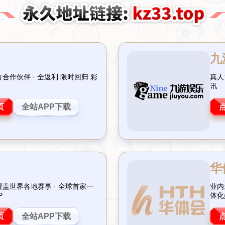
——巴斯比爵士和弗格森爵士。这不仅让球迷看到了球队复兴的
前言：曼联迎来转机 阿莫林带领
在经历了一段低谷期后，曼联终于在最近的两场比赛中找
人振奋的是，新帅阿莫林在欧战中的开局表现令人眼前一亮
巴斯比爵士和弗格森爵士。这不仅让球迷看到了球队复兴
是什么让曼联在短时间内实现蜕变？让我们一探究竟。