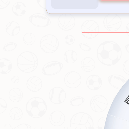
健康保险
汽车保险
房屋保险
人寿保险
旅行保险
商业保险
最新文章