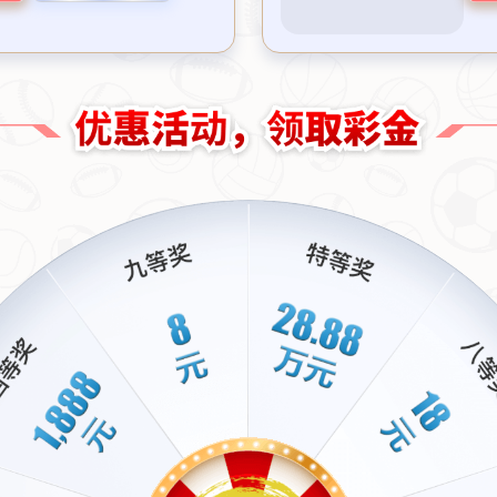
曼联2连胜：从低谷到复苏的关键
曼联在过去的一段时间内表现不佳，两连败让球队的士气
针。这两场
关键胜利
不仅帮助球队稳住了阵脚，也为新任
联在攻防两端的表现均有明显提升，球员之间的配合更加
任后对球队战术体系的重塑，他的到来似乎正在唤醒这支
值得一提的是，曼联在近期比赛中展现出的韧性令人印象
并未自乱阵脚，而是通过中场的高效调度和前场的精准打
队心态上的重大转变。
阿莫林欧战开局：与传奇并肩的
如果说联赛中的连胜让人欣喜，那么阿莫林在
欧战开局
的
比爵士和弗格森爵士相同的出色起步，这无疑是一个令人
明了自己的能力。他在欧洲赛场上的战术布置极具针对性
刃有余地应对。
例如，在最近一场欧战中，面对对手的高位逼抢，
阿莫林