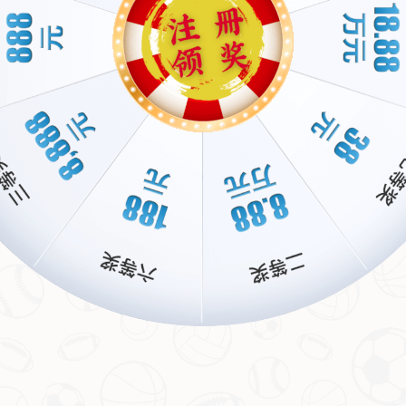
防守节奏，最终帮助球队锁定胜局。这种临场应变能力正
的信任也为球队注入了新鲜血液，几位小将在关键时刻的
从2连败到2连胜：背后的战术革
回顾此前两连败的低迷时期，曼联的问题主要集中在防守
阿莫林带来的改变。首先，他在防守端强调整体性，通过
次，在进攻端，他鼓励球员大胆前插，同时加强边路突破
以数据为例，过去几场比赛，曼联的控球率和射门次数均
前有了质的飞跃。这些细节的变化，正是阿莫林执教理念
重要的是重建了球员们的信心。
未来可期：阿莫林能否再创辉煌
尽管目前的两连胜和欧战开局让人充满期待，但对于一支
的密集赛程中保持稳定，如何进一步优化阵容结构，都是摆
和魄力来看，
红魔复兴或许不再是遥不可及的梦想
。