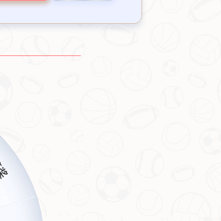
转折
跌至谷底。然而，近期两场胜利的到来无疑是一剂强心
主教练阿莫林赢得了宝贵的信任。从比赛内容来看，曼
默契，战术执行也更为到位。这种变化离不开阿莫林上
沉睡已久的红魔。
深刻。以对阵某强队的比赛为例，球队在落后的情况下
击完成了逆转。这场胜利不仅是比分上的突破，更是球
惊艳表现
表现则堪称惊艳。据统计，他率领曼联合取得了与巴斯
振奋的数据。作为一位年轻教练，阿莫林用实际行动证
，无论是面对技术流还是身体对抗型队伍，曼联都能游
大胆调整了中场配置
，通过快速转移球权打破了对手的