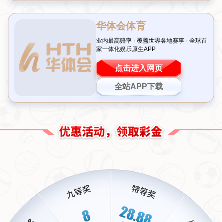
在当前的
荷兰足球队阵容
中，不乏一些世界级球星，他们在
各自俱乐部和国家队中都扮演着关键角色。首先，在后防线
上，利物浦的队长范戴克（Virgil van Dijk）无疑是球队的
中流砥柱。他的防守能力和领袖气质让荷兰队的后防线固若
金汤，堪称
世界顶级中卫
。此外，尤文图斯的德利赫特
（Matthijs de Ligt）也为防线增添了年轻活力，两人的组
合让对手前锋望而生畏。