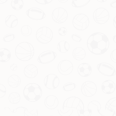
推荐新闻
加拿大球员助力联盟四连冠：亚历山大、默里再创
辉煌
震撼！欧媒盛赞赵心童：中国骄傲，斯诺克顶尖巨
星
[流言板]G1启示：巴特勒坦言库里才是球队最佳球
员
阿诺德告别梦碎童话 友好分手惜别缘分
足协杯16强赛！河南队VS浙江队！实况足球开打！
从2-3到4-3！国米93分钟扳平99分钟绝杀，惊天
逆转巴！