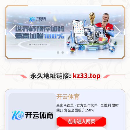
18721249279
admin@stream-ayxsports.com
荷
兰
国
家
队
球
员
名
单
首页
荷兰国家队球员名单
在世界足坛，荷兰足球队一直以其独特的战术风格和出
色的球员阵容闻名。绰号“橙衣军团”的他们，不仅在历史
上创造过无数辉煌，也在近年来持续展现强大的竞争力。
本文将围绕荷兰足球队阵容这一主题，深入探讨当前国家
队的球员构成、核心实力以及战术特点，带你全面了解这
支欧洲劲旅的魅力所在。