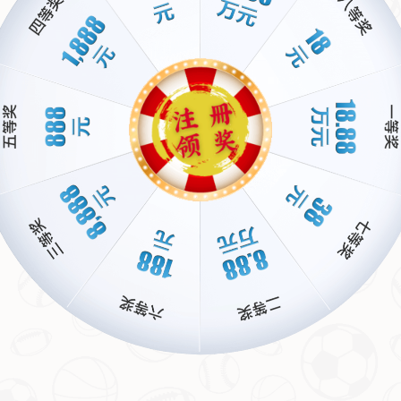
在中场位置，巴塞罗那的弗兰基-德容（Frenkie de
Jong）是球队的核心大脑。他出色的传球视野和控球能
力，让荷兰队的进攻组织更加流畅。而在锋线上，孟菲斯-
德佩（Memphis Depay）则是不可或缺的得分手。他在国
家队的进球效率极高，经常在关键时刻挺身而出，带领球队
走向胜利。这些球员的存在，使得
荷兰足球队阵容
在攻守两
端都具备了极强的竞争力。
三、战术风格与阵型特色
谈到
荷兰足球队阵容
，就不得不提他们的战术风格。作为
“全攻全守”理念的发源地，现代荷兰队依然保留了高位压迫
和快速反击的特点。在主教练路易斯-范加尔的带领下，球
队常用3-5-2或4-3-3阵型，注重边路突破和中场控制。这
样的战术安排不仅充分发挥了球员的个人能力，也让团队配
合更加默契。例如，在2022年世界杯预选赛中，面对挪威