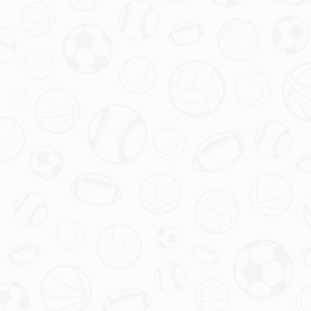
订阅新闻通讯
随时了解我们的最新动态！订阅我们的时事通讯即可收到独
家内容和特别优惠。
订阅我们的服务