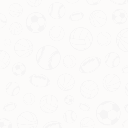
类别
健康保险
汽车保险
房屋保险
人寿保险
旅行保险
商业保险