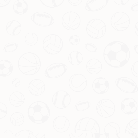
最新文章
科瓦奇：拜尔无缘比赛，
跻身前四将是巨大成就
2026-08-
08T00:09:59+08:00
于汉超与李帅争执升级，
场边球迷爆粗声援
2026-08-
08T00:09:59+08:00
王者荣耀亚运表演赛成绩
亮眼，中国队包揽金牌
2026-08-
07T00:09:59+08:00