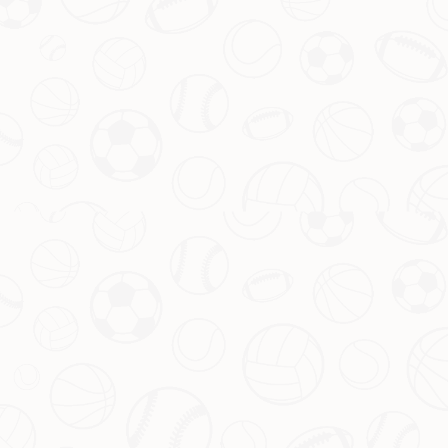
类别
健康保险
汽车保险
房屋保险
人寿保险
旅行保险
商业保险