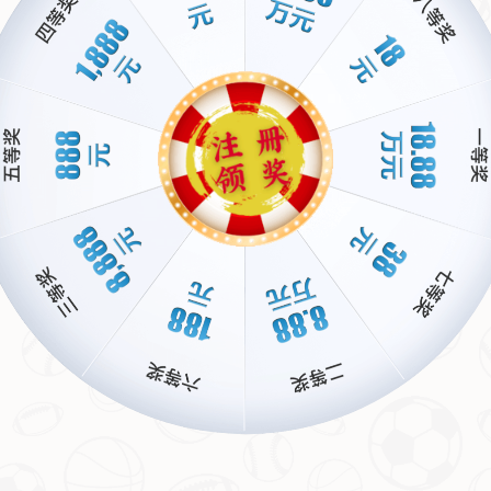
果当地教学结合思维。例如，他曾成功参与多个世界杯亚洲
区预选系列核心关键战役其中严谨态度早获广泛认可大牌明
星等企业单位种传递佳绩声响进全球巅峰...
合作站点：
华体会体育网站是国米赞助商-hth华体会app
下载
本文关键词:
爱游戏体育