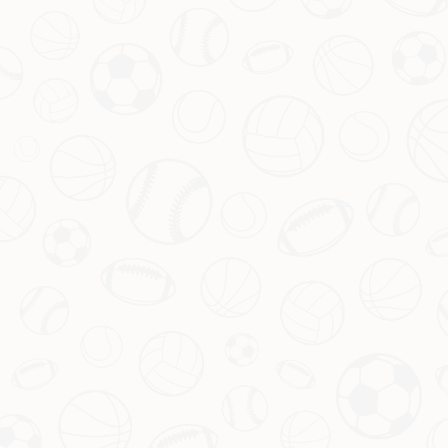
另一方面，激烈的竞争环境容不得半点松懈。在 Addriano
Galliani 的领导下，这支球队能否实现“立即升回顶级联赛”
的目标，让人拭目以待。而关于 Innersta 是否会继续执
教，或许只有赛季结束时才能揭晓答案。
通过这场关于未来与当下的博弈，我们看到了 Montza 重
塑辉煌的决心，也感受到了意大利足球基层力量崛起的希
望。
站点导航：
壹号娱乐『One Play』官方VIP注册平台 -
APP下载入口
本文关键词:
爱游戏体育