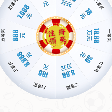
术素养。在他的带领下，montza 的防守体系更加稳固，
进攻端也逐渐找到节奏。然而，外界对于他是否能长期执教
仍存疑问。有人认为他是带领球队冲上意甲的关键人物，也
有人觉得他可能只是过渡性选择。
对此，加利亚尼的态度显得意味深长。他既肯定了
innersta（内斯塔）的贡献，又未明确承诺长期合作。这
种“留有余地”的做法，或许是为了给赛季末的结果预留空