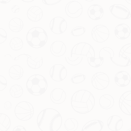
2023中国足协杯决赛地点揭晓 球迷热切期待精彩
对决
重担在肩，纳格尔斯曼或与拜仁分手，德国队帅位
在望！
订阅新闻通讯
随时了解我们的最新动态！订阅我们的时事通讯即可收到独
家内容和特别优惠。