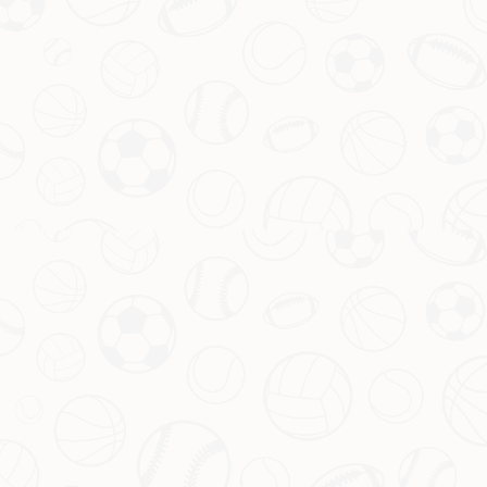
案例分析：某战队粉丝专属互动引爆热潮
以某知名战队为例，其粉丝在本届
电竞全明星周末
中的专属
互动环节成为一大亮点。主办方为该战队的支持者设计了独
特的“粉丝任务”，包括集齐特定道具、完成在线投票等，完
成后可解锁战队的幕后花絮视频。这一举措不仅增强了粉丝
的归属感，也让更多人对该战队的文化和故事产生兴趣。据
统计，该活动上线仅一天，就吸引了超过十万名用户参与，
相关话题的讨论量直线飙升。
这种精准的个性化互动，正是本次活动成功的关键。通过数
据分析和用户画像，主办方能够针对不同群体推出定制化内
容，从而有效提升用户的参与度和满意度。这样的尝试，也
为未来电竞赛事的策划提供了宝贵的经验。