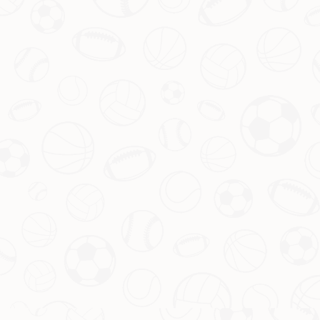
技术与情感并重：打造沉浸式观赛新模式
除了具体的互动环节，本次活动的另一个创新在于将技术与
情感结合。无论是通过5G网络实现的超低延迟直播，还是
AI算法推荐的个性化内容推送，都让每一位观众感受到“被
重视”。更重要的是，这些技术手段背后，是对玩家需求的
深刻洞察。无论是线下挥舞荧光棒的热情，还是线上敲击键
盘发送弹幕的支持，都被巧妙地融入到活动中，形成了一种
跨越地域的情感连接。
尤其值得一提的是，现场还设置了*“心愿墙”*环节，观众可
以将对选手或游戏的祝福写下并贴上墙面。这些心愿不仅会
被工作人员整理后转交给相关选手，还会通过官方渠道发布
部分内容，让更多人感受到这份温暖。这样的设计，既拉近
了人与人之间的距离，也让
电竞全明星周末
不再只是一场比
赛，而是一场真正属于所有热爱者的狂欢。