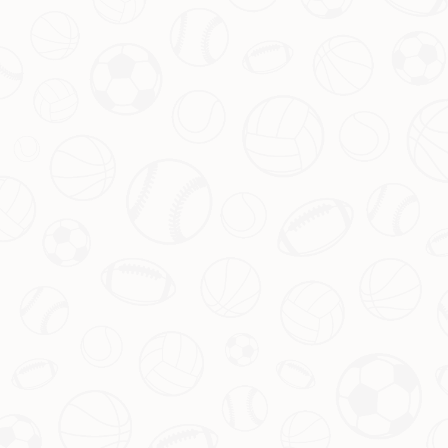
参考网站：
开云体育官网登录入口-开云娱乐APP下载
Kaiyun Sports
本文关键词:
爱游戏体育
类别
健康保险