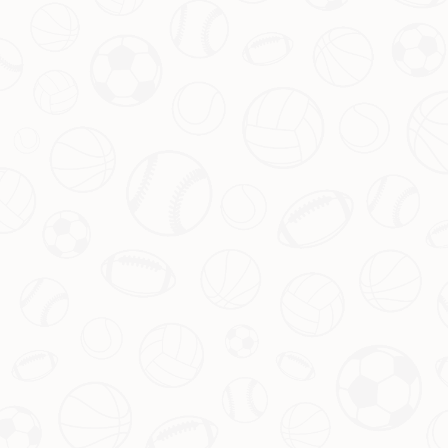
随时了解我们的最新动态！订阅我们的时事通讯即可收到独
家内容和特别优惠。
订阅我们的服务
首页
关于爱游戏体育