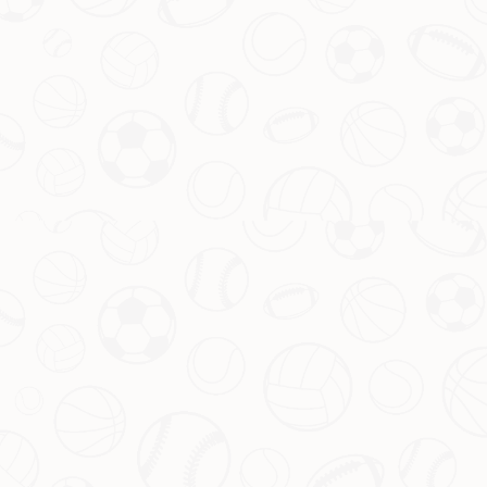
科瓦奇：拜尔无缘比赛，
跻身前四将是巨大成就
2026-08-
08T00:09:59+08:00
于汉超与李帅争执升级，
场边球迷爆粗声援
2026-08-
08T00:09:59+08:00
推荐新闻
梅西领衔迈阿密老将逆袭欧洲豪门，身价差距竟达
5倍！