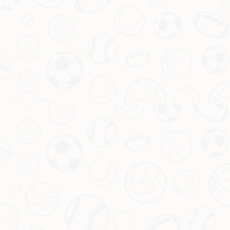
最新文章
【现场】亚伯拉罕三度闪
耀德比，绝非仅是奇兵
2026-08-
06T00:09:59+08:00
内维斯：恩里克指导防守
问题，助力欧冠征程
2026-08-
06T00:09:59+08:00