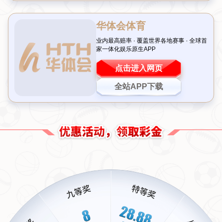
领先对手，这种统治力让人不禁感慨：中国斯诺克的时代或
许真的到来了！
在比赛中，赵心童多次上演单杆破百的好戏，尤其是在第
20局，他一杆清台拿下147分满分杆，这一壮举直接点燃了
现场气氛。这样的表现不仅是技术的体现，更是他在高压下
的沉着应对。可以说，赵心童已经用实力证明了自己是
斯诺
克世锦赛
舞台上不可忽视的力量。