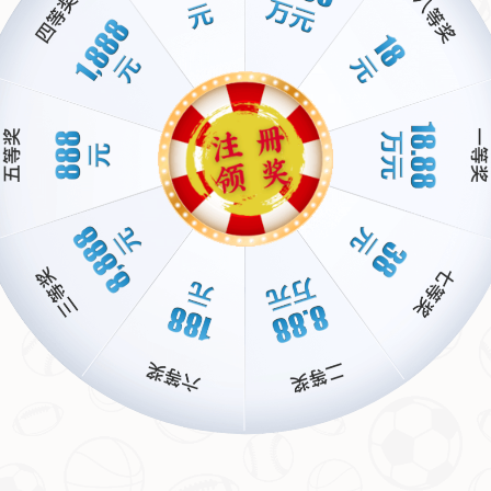
17-8的优势：10个赛点背后的战略解析
目前，赵心童手握
10个赛点
，这意味着他只需再赢一局即
可锁定冠军。然而，在斯诺克这项运动中，大比分领先并不
意味着胜利板上钉钉。对手虽然落后，但仍有翻盘的可能
性，尤其是在长时间比赛带来的体能和心理双重考验下。赵
心童需要保持专注，避免因急于求成而出现失误。
回顾比赛进程，他的成功离不开对节奏的掌控和对对手心理
的压制。在前几局中，他通过连续得分迅速拉开差距，而在
对手试图反击时，他又能稳住阵脚，用防守化解危机。这种
攻守兼备的策略，正是他能取得如此大优势的关键。而今夜
凌晨2点的决胜局，将是对他心态的最大考验。