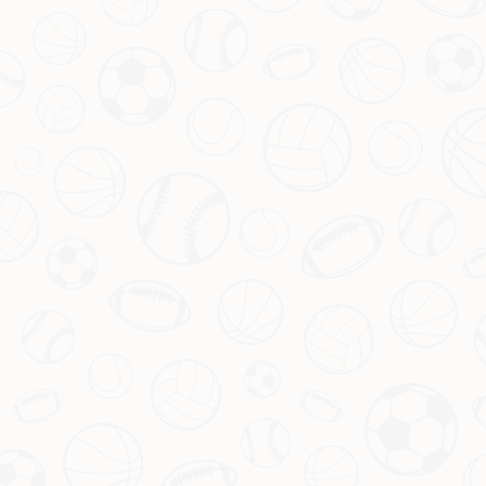
类别
健康保险
汽车保险
房屋保险
人寿保险
旅行保险
商业保险