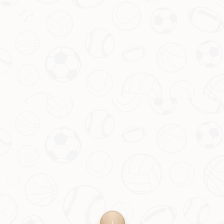
首页
关于爱游戏体育
服务
团队
新闻中心
联系爱游戏体育
联系爱游戏体育
18721249279
邮箱
admin@stream-ayxsports.com