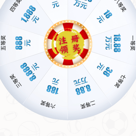
篮板、8助攻）几乎无人能替代。
没有詹姆斯的带领
，湖人
在进攻端的流畅性和防守端的稳定性都将受到考验。主教练
弗兰克·沃格尔不得不在接下来的比赛中重新调整战术，或
许会更多依赖安东尼·戴维斯和拉塞尔·威斯布鲁克来填补空
缺。但问题是，这两位球员能否在关键时刻顶住压力，仍是
一个未知数。
案例分析：历史上的类似困境
回顾NBA历史，不乏因核心球员受伤而导致球队战绩下滑的
案例。以2019年的金州勇士为例，当凯文·杜兰特因跟腱伤
势长期缺阵时，尽管库里等人拼尽全力，勇士最终还是未能
进入季后赛。同样，湖人如今面临的处境也令人担忧。
詹姆
斯休战数周
可能会让球队在西部排名中失去优势，尤其是在
竞争激烈的常规赛阶段。
康复与回归：时间是关键因素
对于腹股沟这种软组织损伤，恢复时间往往取决于伤情的严
重程度以及球员自身的身体状况。医疗专家指出，像詹姆斯
这样的高强度运动员，通常需要2-6周的时间来进行康复，