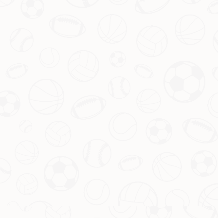
U15国少欧洲之旅挑战强敌 1胜2负排名末位
加利亚尼：优先完成本赛季，内斯塔未来待定，蒙
扎需即刻重返意甲
体彩携手知名插画师打造世界杯主题创意周边系列
欧冠半决赛射手榜揭晓：C罗13球称霸，本泽马紧
随其后
订阅新闻通讯
随时了解我们的最新动态！订阅我们的时事通讯即可收到独
家内容和特别优惠。