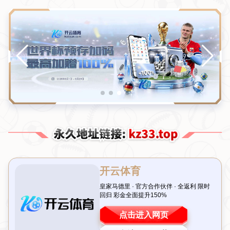
18721249279
admin@stream-ayxsports.com
湖
人
危
机
！
詹
姆
斯
腹
股
沟
伤
势
再
现
或
将
缺
席
多
场
比
赛
首页
湖人危机！詹姆斯腹股沟伤势再现 或将缺席多场比赛
引言：湖人核心伤情牵动人心 对于洛杉矶湖人队的球迷
来说，最近的消息无疑是一个沉重的打击。队内核心勒布
朗·詹姆斯因腹股沟旧伤复发，可能将缺席未来数周的比
赛。这不仅让球队的战绩蒙上阴影，也让无数支持者为这
位超级巨星的健康状况感到担忧。詹姆斯的伤病究竟有多
严重？湖人又将如何应对这一挑战？让我们一探究竟。