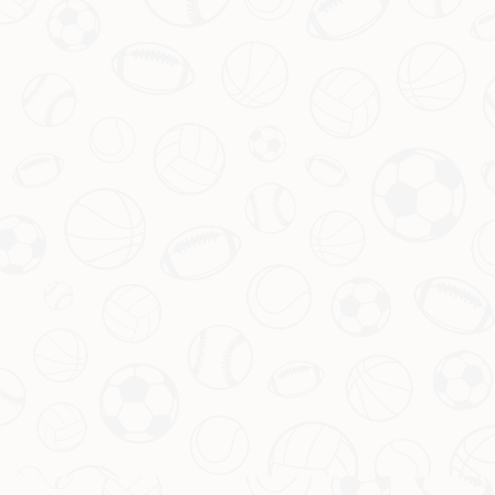
类别
健康保险
汽车保险
房屋保险