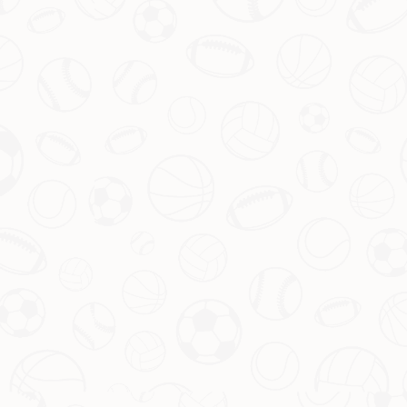
他们能够利用个人能力打破对方的防线。这些前锋不仅
。在当前的比赛中，他们展现出的默契配合和个人能
责，也在防守端作出贡献。费耶诺德的中场球员在比赛
定的流畅性，形成良好的攻防平衡。这种全方位的球员