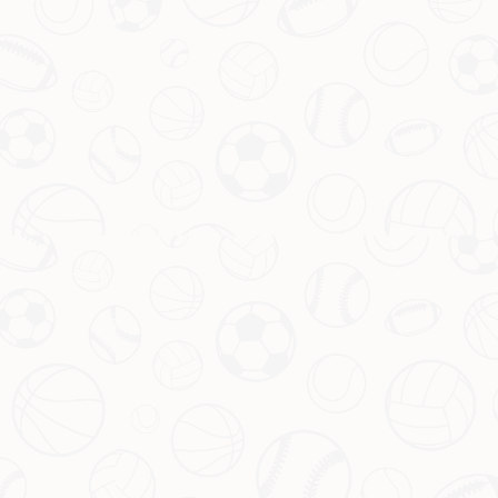
术执行者，还有那些能够在关键时刻展现个人能力的球
分发挥每个球员的特长，从而增强整体实力。