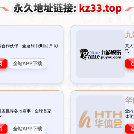
胜毫无悬念
本文将全面分析费耶诺德在赛前展现出的强大实力，并探
述：首先是球队的战术布置，强调费耶诺德在战术上的灵
人能力和团队协作；第三是主教练的领导能力及其战术理
态与士气。通过这四个方面的分析，我们可以清晰地看到
的信心。