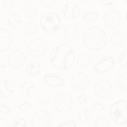
主教练的领导能力
费耶诺德的主教练在这个赛季的表现也值得关注，他的战
练具备丰富的战术知识和丰富的执教经验，能够根据球队