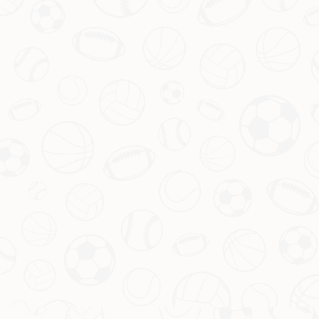
兰居首，AC米兰位列第三