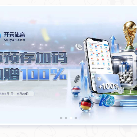
关于爱游戏体育
服务
单独服务
新闻中心
前
分
析
中
展
现
出