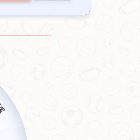
赛中能够根据不同对手的特点进行灵活调整。无论是面
找到合适的战术应对方案。这种灵活性使得费耶诺德在
己的优势。