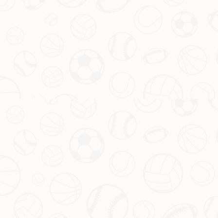
而且，主教练注重球员个体的成长和团队的凝聚力，常常
功，使得球员之间的配合愈发默契，整体实力得以提升，
能够保持冷静的头脑，形成良好的心理素质。
同时，主教练也善于根据比赛的进展适时调整战术，力求
始终保持竞争力，无论是在领先时的控制比赛，还是在落
的作用。
球队状态与士气
费耶诺德近期的状态非常出色，这对球队的信心提升起到
且表现出色，展现出了强大的攻击力和稳固的防守。这样
在团队氛围上，费耶诺德展现出相互支持、团结一致的精
是进攻还是防守，大家都展现出了极高的参与度。这种积
竞争意识，让每个球员都能全力以赴。
此外，球队的士气上涨也源于教练组的良好引导和有效沟