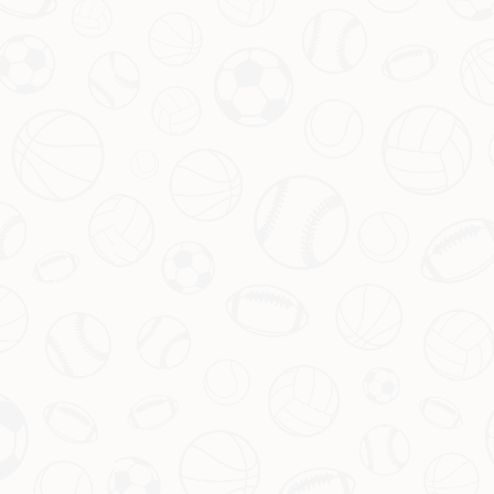
术理念和领导能力对球队的成绩起到了关键作用。主教
的特点制定出最优的战术方案。