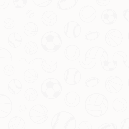
费耶诺德的球员配置极其均衡，球队内部不仅有基本的战
员。这样的配置使得费耶诺德在比赛中能够灵活应变，充