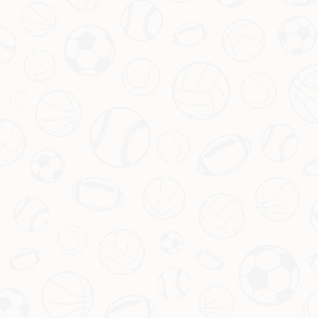
旅行保险
商业保险
最新文章
【现场】亚伯拉罕三度闪
耀德比，绝非仅是奇兵
2026-08-
06T00:09:59+08:00
内维斯：恩里克指导防守
问题，助力欧冠征程
2026-08-
06T00:09:59+08:00