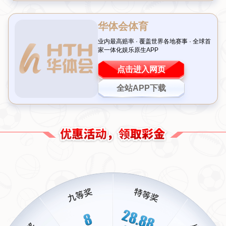
加拿大队的年轻球员正不断崭露头角，并展现出极大的潜
力。因此，加拿大队在球员实力上的优势愈发明显。
此外，加拿大队的替补阵容深度也在不断增强，这意味着球
队能在比赛中保持高强度的表现。而智利则面临更大的替补
困境，球队整体实力的下滑可能导致他们在比赛后期的表现
下滑。球员的力量对比，使得加拿大在美洲杯的出线前景显
得更加乐观。