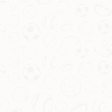
英超挑战成功，巴黎再战
欧冠决赛——法甲之光
2026-08-
05T00:09:59+08:00
推荐新闻
去年网友直播喊话字母哥加盟勇士，他的表情引人
遐想！
意甲多队展开对话，那不勒斯前球员马里奥-鲁伊
成关注焦点
哈曼：索默用表现回击了我的批评