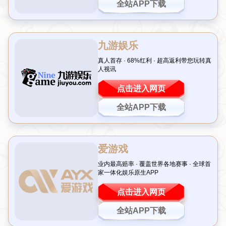
引言：揭秘今晚比赛的胜负悬念
在足球迷的心中，每一场比赛都是一场未知的冒险。今晚的
焦点赛事即将来临，你是否也迫不及待想知道最终的比分会
是怎样？无论是五大联赛的激烈对决，还是杯赛的生死之
战，
今晚比分预测最新
成为了无数球迷热议的话题。本文将
从多角度分析今晚的关键比赛，结合数据和趋势，为你带来
最贴近实际的预测。让我们一起揭开这场悬念的面纱，感受
足球带来的无限激情！
一、为何关注今晚的比分预测
在瞬息万变的足球世界中，比分预测不仅仅是一种娱乐，更
是一种对球队实力、战术布局以及球员状态的综合判断。尤
其是对于今晚的热门赛事，球迷们总是希望提前洞悉可能的
赛果。
今晚比分预测最新
之所以备受关注，是因为它能帮助
我们更好地理解比赛的潜在走势。比如，强队之间的对决往