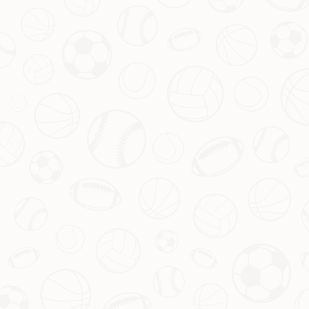
类别
健康保险
汽车保险
房屋保险