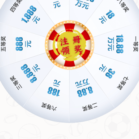
历史交锋数据
：过往的对战记录往往能揭示一些隐藏规
律。例如，A队近三年对阵B队未尝败绩，这或许暗示
了心理优势。
以今晚的一场焦点战为例，假设是英超的两支劲旅交锋。一
方是攻守平衡的传统强队，另一方则是以快速反击著称的黑
马。结合双方近期的表现和伤病情况，我们可以初步推测，
强队的控球率可能更高，但黑马的反击效率将是关键变量。