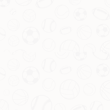
地时都曾吃过亏。例如，几年前某支英超劲旅在一场客场比
赛中，因为不适应人造草皮而频频失误，最终遗憾输球。类
似的情况是否会在明天的比赛中重演？这是摆在热刺面前的
一个现实问题。维卡里奥坦言：“我们需要在短时间内调整
状态，适应这种陌生的环境。”
如何应对双重困境：团队协作是关键
面对核心球员缺席和场地适应的双重挑战，热刺并非毫无对
策。首先，在人员安排上，主教练可以尝试启用年轻球员或
替补队员，通过他们的活力和拼劲弥补主力缺陣带来的空
缺。此外，针对
孙兴慜
和
麦迪逊
的空位，球队或许会调整战
术打法，例如加强边路突破或依靠定位球寻找得分机会。
而在适应人造草皮方面，赛前的训练显得尤为重要。尽管时
间有限，但通过模拟训练和针对性练习，球员可以在一定程
度上减少陌生感。同时，教练组还需合理安排体能分配，避
免因场地特性导致的过度消耗。