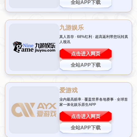
前言：热刺面临双重挑战 核心球员缺阵
与场地适应成焦点
在足球世界中，球员的状态和比赛环境往往决定着一场比赛
的走向。近日，托特纳姆热刺队的门将维卡里奥在接受采访
时透露了一个令人担忧的消息：球队的两大核心球员
孙兴慜
和
麦迪逊
将在明天的比赛中缺席，同时他还提到自己已经
五
年未曾在人造草皮上踢球
。这一消息不仅让球迷们捏了一把
汗，也让即将到来的比赛增添了更多不确定性。本文将围绕
这一话题，探讨热刺如何应对核心球员缺阵以及适应陌生场
地的挑战。
核心球员缺阵：热刺进攻线面临考验
首先，
孙兴慜
和
麦迪逊
的缺席无疑是对热刺进攻端的一次重