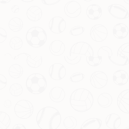
首页
关于爱游戏体育
服务
团队
新闻中心
联系爱游戏体育
联系爱游戏体育
18721249279