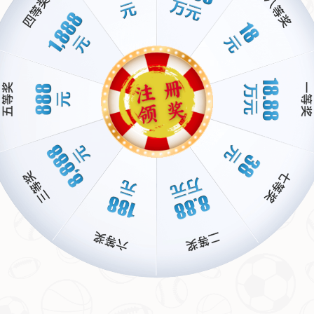
维卡里奥在采访中也表达了对这一情况的担忧，他表示：
“我们需要其他球员站出来，承担更多的责任。”这意味着替
补球员将在比赛中迎来证明自己的机会，同时主教练的战术
调整也将成为决定比赛结果的关键。
五年未战人造草皮：场地适应成新难题
除了球员缺阵，维卡里奥提到的另一个问题同样值得关注
——他已经
五年没有在人造草皮上踢过球
。对于职业球员来
说，场地类型的变化可能会直接影响比赛表现。人造草皮与
天然草皮在球速、弹性和摩擦力上存在明显差异，球员的跑
动、控球甚至射门都需要重新适应。更重要的是，人造草皮
对球员的身体负担更大，容易导致疲劳或受伤风险增加。
以过去的一些案例来看，不少球队在面对非 привычный场