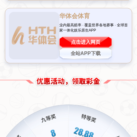
大打击。作为球队的灵魂人物，孙兴慜以其出色的速度和进
球能力成为锋线不可或缺的一员；而麦迪逊则在中场扮演着
组织者和创造者的角色，他的视野和传球能力是球队战术体
系的重要支柱。据统计，本赛季至今，孙兴慜已贡献了多粒
关键进球，而麦迪逊的助攻数据也名列前茅。两人的同时缺
阵，让热刺在面对对手时可能缺乏足够的火力支持。