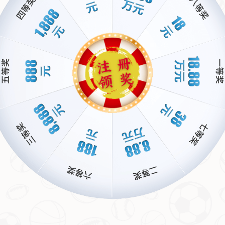
为何G3如此重要：主场优势不容错失
对于任何一支季后赛队伍来说，主场作战往往意味着更多的
支持和熟悉的环境。假设接下来的G3是骑士的主场比赛，
那么这场对决无疑是他们改变局势的关键节点。吉尔伯特特
别提到“
赢下G3
”，显然是看到了主场作战的重要性。数据
显示，主场球队在季后赛中的胜率普遍高于客场，尤其是在
气氛热烈的克利夫兰球馆，球迷的支持将成为球员们的“第
六人”。
此外，心理层面的影响也不容忽视。如果能在G3拿下胜