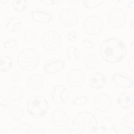
科曼表态未来：愿长期效
力拜仁慕尼黑
2026-08-
06T00:10:00+08:00
【现场】亚伯拉罕三度闪
耀德比，绝非仅是奇兵
2026-08-
06T00:09:59+08:00
推荐新闻
曼城老板曼苏尔计划收购每日电讯报以扩展媒体帝
国