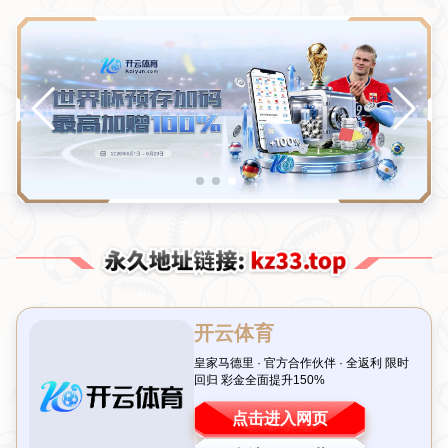
18721249279
admin@stream-ayxsports.com
[
流
言
板
]
骑
士
老
板
吉
尔
伯
特
发
声
：
系
列
赛
未
完
，
鼓
舞
球
队
全
力
拿
下
G
3
首页
[流言板]骑士老板吉尔伯特发声：系列赛未完，鼓舞球队
全力拿下G3
在NBA季后赛的激烈角逐中，每一句话、每一个动作都
可能成为球队士气的转折点。近日，克利夫兰骑士队的老
板丹-吉尔伯特在社交媒体上发布了一条振奋人心的推文：
“系列赛还没结束，保持斗志赢下G3！”这条简短却充满力
量的言论迅速引发了球迷的热议，也为球队注入了新的动
力。本文将围绕这一主题，探讨吉尔伯特的发言如何激励
球队，以及骑士队如何在接下来的比赛中扭转局面。