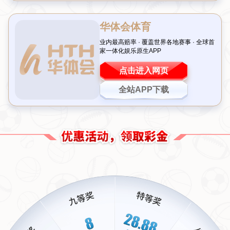
而，吉尔伯特的推文传递了一个明确的信息：
无论当前局势
如何，只要还有比赛，就有翻盘的机会
。这种积极的态度不
仅是对球员的鼓励，也是对球迷的一种号召——相信团队，
不轻言放弃。
在NBA历史上，不乏逆风翻盘的经典案例。比如2016年，
骑士队曾在总决赛中以1-3落后金州勇士，但最终连扳三局
夺冠，成为联盟历史上的传奇一战。当时的坚持与斗志，正
是如今吉尔伯特希望球员们重拾的精神。“保持斗志”不仅是
口号，更是行动指南，尤其是在关键的G3比赛中，谁能率
先调整状态，谁就可能掌握主动权。