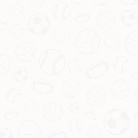
类别
健康保险
汽车保险
房屋保险