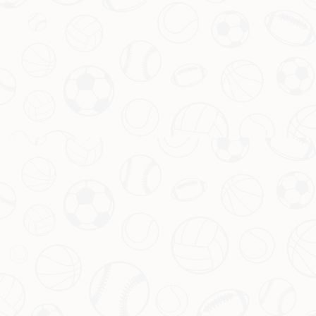
随时了解我们的最新动态！订阅我们的时事通讯即可收到独
家内容和特别优惠。
订阅我们的服务
首页
关于爱游戏体育