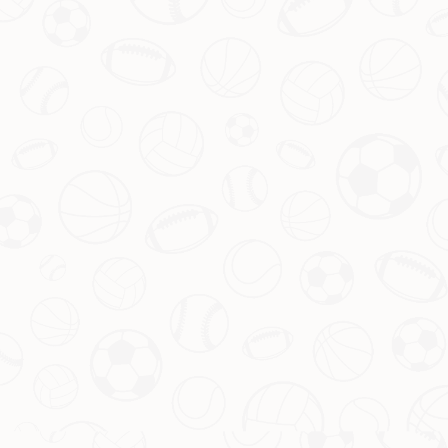
回顾NBA的历史，许多看似无望的系列赛最终都上演了惊天
大逆转。除了前面提到的2016年总决赛，还有2004年波士
顿凯尔特人对阵洛杉矶湖人的经典战役。当时凯尔特人在不
被看好的情况下，通过顽强的意志和精准的战术执行，最终
击败了拥有豪华阵容的湖人。这些案例都在告诉我们：只要
series 尚未结束，一切都有可能发生。“系列赛还没结束”这
句话，正是对所有质疑者的有力回击。
结语无需多言，继续关注
吉尔伯特的这番话不仅点燃了球迷的热情，也为 knight 队
的征程指明了方向。接下来的 G3 将是一场硬仗，但也可能
是转折点。让我们拭目以待，看看这支队伍能否用实际行动
回应老板的期待，在主场掀起一场属于他们的风暴。
本文关键词:
爱游戏体育