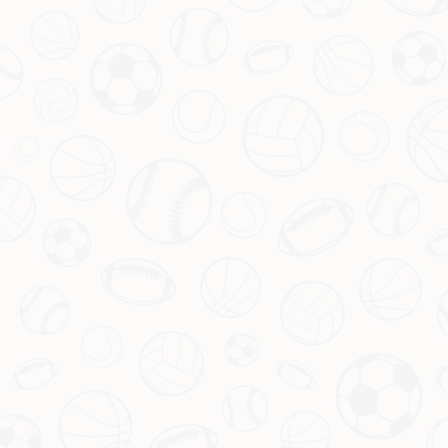
汽车保险
房屋保险
人寿保险
旅行保险
商业保险
最新文章
[流言板]特雷-杨：追梦投
篮神准，堪比库里！
2026-08-