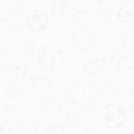
订阅新闻通讯
随时了解我们的最新动态！订阅我们的时事通讯即可收到独
家内容和特别优惠。
订阅我们的服务