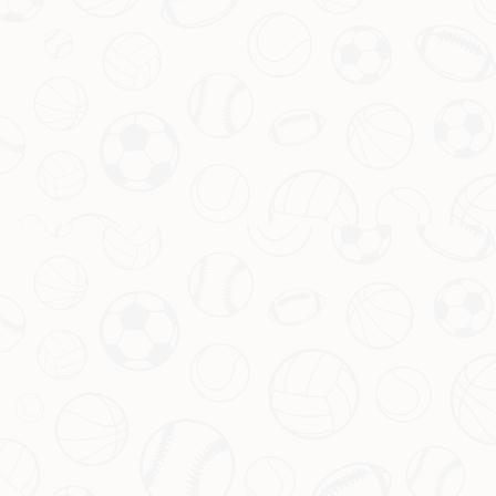
08T00:09:59+08:00
科瓦奇：拜尔无缘比赛，
跻身前四将是巨大成就
2026-08-
08T00:09:59+08:00
于汉超与李帅争执升级，
场边球迷爆粗声援
2026-08-
08T00:09:59+08:00
推荐新闻
赛后采访]长沙TES.A冰尘：急躁让优势溜走，需展