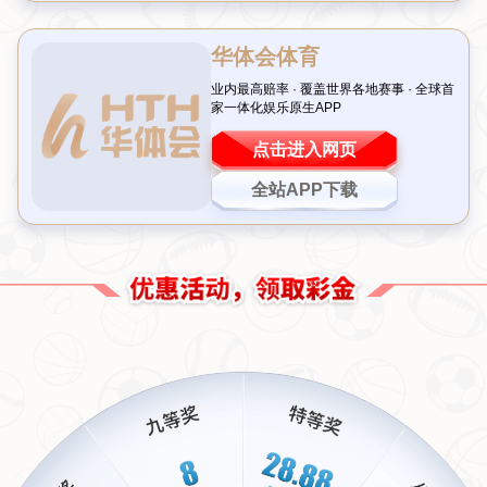
季后赛首轮以
1-3
落后时，几乎所有人都认为他们将止步
于此。但奇迹往往就在绝望中诞生。接下来的三场比赛，他
们展现出了超强的韧性和团队配合，硬生生将比分扳成
4-
3
，成功晋级。这不仅是一次简单的胜利，更是一种对自身
实力的证明。这样的逆袭故事，让人不得不感叹：他们真的
被低估了！
为何会被低估：隐藏的实力与外界的忽视
为什么这支球队会被外界忽视？一方面，他们缺少超级巨星
的光环，队内球员多为角色球员，缺乏足够的话题性；另一
方面，常规赛的起伏表现也让人们对他们的稳定性产生怀
疑。但正是这种“低调”，让他们能够在季后赛中卸下压力，
专注于每一场比赛。他们的防守强度、战术执行力以及关键
时刻的冷静，都远超预期。或许，外界从未真正了解过这支
队伍隐藏的
冠军基因
。
案例解析：关键战役中的战术亮点
以首轮最后三场逆转为例，这支球队在面对强敌时展现了极
高的战术素养。尤其是在第5场比赛中，他们针对对手的核