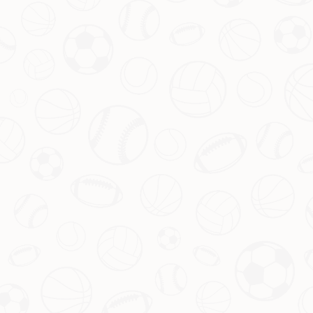
沙特成潜在下家！TA：瓦拉内明夏合同到期，或将
自由转会
重返故土！李霄鹏执教海牛：为家乡荣誉全力拼搏
韦世豪缺阵影响国足表现 如何有效应对亚洲杯小组
赛挑战
订阅新闻通讯
随时了解我们的最新动态！订阅我们的时事通讯即可收到独
家内容和特别优惠。