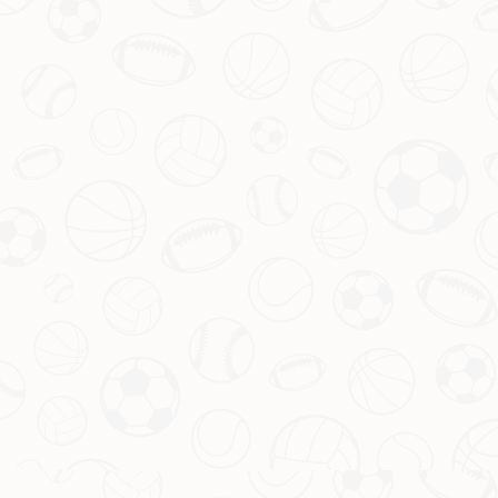
08T00:09:59+08:00
王者荣耀亚运表演赛成绩
亮眼，中国队包揽金牌
2026-08-
07T00:09:59+08:00
推荐新闻
索默：险些出局，赛后泪水难抑
【欧联杯】B费梅开二度卡塞米罗破门 曼联客场3-
0大胜
英联杯决赛：切尔西对阵利物浦，历史交锋解析与
比分预测，红军或将轻松称雄