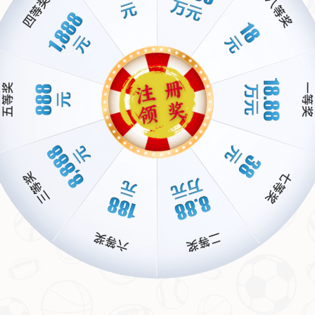
同时，在进攻端，孔帕尼也激活了球队的多点开花能力。凯
恩的状态持续火热，而穆西亚拉和萨内的边路突破则为球队
提供了更多可能性。这种攻守兼备的风格，正是他带给拜仁
的最大变化。
心理重塑：让球员找回自信心
除了战术层面的调整，孔帕尼还在精神层面为球队注入了新
的活力。上赛季，受到频繁换帅和内部矛盾的影响，部分球
员状态低迷。而他上任后，通过一对一沟通和团队建设，让
每位球员都感受到被信任。比如，金玟哉曾在赛季初饱受批
评，但在教练的支持下逐渐找回最佳状态，成为后防线不可
或缺的一环。正是这种心理上的正向引导，让整支队伍拧成