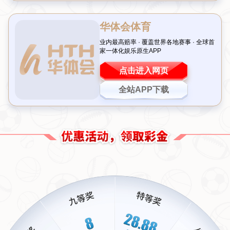
战术调整：攻守平衡的完美诠释
孔帕尼的“魔法”首先体现在他对战术体系的重塑。他并没有
一味追求华丽进攻，而是将防守作为首要任务。在他的调教
下，拜仁的后防线变得固若金汤。无论是诺伊尔的稳健发
挥，还是德里赫特与于帕梅卡诺的中卫组合，都展现出极高
的默契度。以对阵多特蒙德的比赛为例，面对哈兰德的强力
冲击，拜仁后防线几乎滴水不漏，最终以2-0完胜对手，完
成了又一次
零封
。