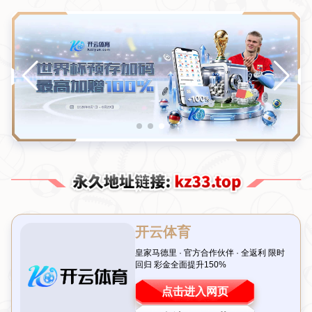
18721249279
admin@stream-ayxsports.com
红
军
牙
口
坚
韧
，
硬
樱
桃
难
挡
！
利
物
浦
9
分
优
势
领
跑
英
超
无
敌
首页
红军牙口坚韧，硬樱桃难挡！利物浦9分优势领跑英超无
敌
引言：红军势不可挡 英超冠军已无悬念 在英超赛场上，
利物浦本赛季的表现可以用“摧枯拉朽”来形容。9分的领先
优势让其他球队望尘莫及，而“硬樱桃”伯恩茅斯这样的对
手根本无法撼动“红军”的牙齿。利物浦不仅展现了强大的
攻击力与防守稳定性，更在关键比赛中展现出冠军气质。
本文将围绕利物浦领跑英超这一主题，探讨他们为何能在
积分榜上遥遥领先，以及为何本赛季的冠军归属似乎已成
定局。