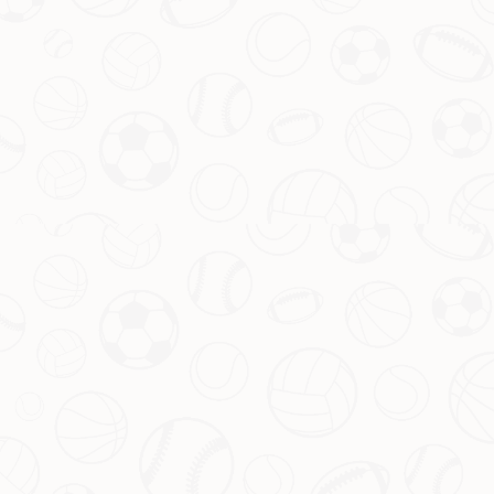
08T00:09:59+08:00
科瓦奇：拜尔无缘比赛，
跻身前四将是巨大成就
2026-08-
08T00:09:59+08:00
于汉超与李帅争执升级，
场边球迷爆粗声援
2026-08-
08T00:09:59+08:00
推荐新闻
马德里竞技战胜拜耳药厂赛前分析全面解读球队表
现与策略