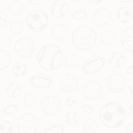
随时了解我们的最新动态！订阅我们的时事通讯即可收到独
家内容和特别优惠。
订阅我们的服务
首页
关于爱游戏体育