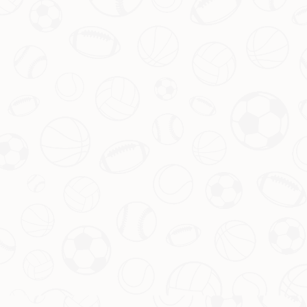
登录入口
本文关键词:
爱游戏体育
类别
健康保险