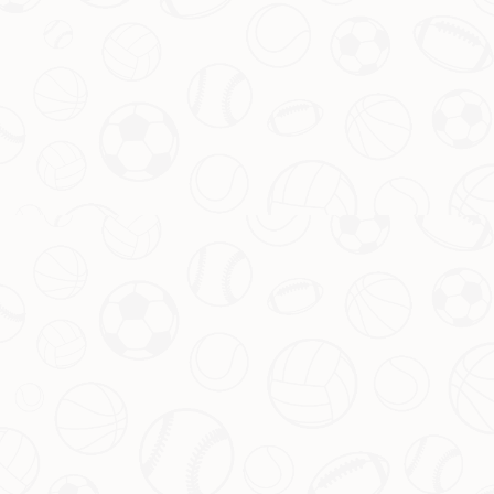
订阅我们的服务
首页
关于爱游戏体育
服务
团队
新闻中心
联系爱游戏体育