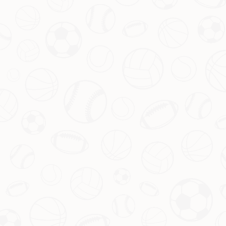
类别
健康保险
汽车保险
房屋保险
人寿保险