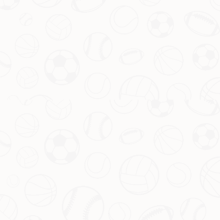
旅行保险
商业保险
最新文章
卡萨诺：琼托利应引咎辞
职，莫塔选择成争议焦点
2026-08-
07T00:09:59+08:00
科曼表态未来：愿长期效
力拜仁慕尼黑
2026-08-