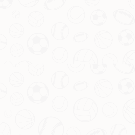
三 历史交锋回顾：心理优势助力山东泰山
值得一提的是，这并不是两队首次交锋。在之前的亚冠小组
赛中，
山东泰山vs卡雅
的对决以4比2告终，当时山东泰山
凭借强大的进攻火力完胜对手。这场胜利不仅为球队积累了
宝贵的3分，也在心理层面建立了明显的优势。虽然足球比
赛的结果难以完全依赖过往记录，但这样的历史背景无疑会
让球员们更加自信，从容应对即将到来的挑战。
四 主场优势与球迷支持：不可忽视的力量
本场比赛将在济南奥体中心举行，作为主场作战的一方，
主
场优势
将成为 Shandong Taishan 的重要加分项。熟悉的
场地、热情的主场球迷，都将为球队注入无穷动力。据统
计，过去几个赛季，Shandong Taishan 在主场的胜率高
达75%以上，这也让人们对他们在本场比赛的表现充满期
待。而对于客队来说，长途跋涉和陌生的环境可能会影响他
们的状态和发挥。