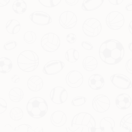
五 比赛看点：出线悬念引发关注
这场比赛的最大看点在于，小组出线的悬念是否会在今晚揭
晓。目前Shandong Taishan 在积分榜上暂居前列，但身
后的追赶者紧咬不放。若能顺利击败 Kaya，他们将几乎锁
定一个晋级名额。因此，无论是对球员还是球迷而言，这都
是一场不容有失的对决。尤其是主力球员的表现，将直接影
响比赛走势，大家不妨重点关注一下克雷桑与费莱尼这对锋
线组合能否再次联手建功。
合作站点：
问鼎娱乐（wd)官方网站-壹号娱乐APP下载
One entertainment
本文关键词:
爱游戏体育