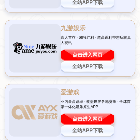
引言：亚冠关键战 山东泰山能否锁定出线名额
在亚冠联赛的激烈角逐中，山东泰山即将迎来与菲律宾球队
卡雅的关键对决。这场比赛不仅是小组赛的重要一环，更是
决定山东泰山能否顺利出线的生死战。作为中超劲旅，山东
泰山肩负着球迷的期待，而对手卡雅虽然实力稍逊，但也不
容小觑。本文将从双方实力、战术布局及历史交锋等方面，
为大家带来一场详尽的
预测分析
，让我们一起探讨山东泰山
如何在这场较量中占据上风，锁定小组出线资格。
一 双方实力对比：山东泰山占优但需谨慎
从整体实力来看，
山东泰山
无疑是本场比赛的热门队伍。球
队拥有多名国脚级球员，如费莱尼和莫伊塞斯，他们在攻防
两端的表现堪称稳定。此外，山东泰山在国内联赛中展现出
的强大统治力，也为他们在亚冠赛场积累了宝贵的信心。然
而，卡雅作为菲律宾联赛的代表队，虽然在亚洲足坛的影响